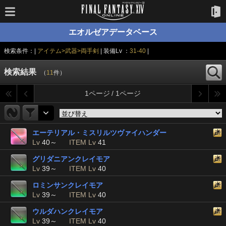
エオルゼアデータベース
検索条件：|
アイテム>武器>両手剣
| 装備Lv ：
31-40
|
検索結果
（
11
件）
1ページ / 1ページ
エーテリアル・ミスリルツヴァイハンダー
Lv
40～
ITEM Lv
41
グリダニアンクレイモア
Lv
39～
ITEM Lv
40
ロミンサンクレイモア
Lv
39～
ITEM Lv
40
ウルダハンクレイモア
Lv
39～
ITEM Lv
40