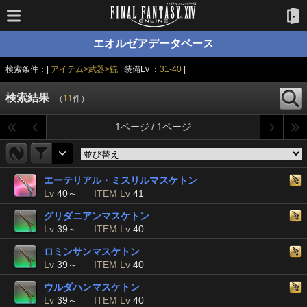
エオルゼアデータベース
検索条件：|
アイテム>武器>銃
| 装備Lv ：
31-40
|
検索結果
（
11
件）
1ページ / 1ページ
エーテリアル・ミスリルマスケトン
Lv
40～
ITEM Lv
41
グリダニアンマスケトン
Lv
39～
ITEM Lv
40
ロミンサンマスケトン
Lv
39～
ITEM Lv
40
ウルダハンマスケトン
Lv
39～
ITEM Lv
40