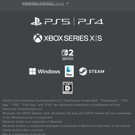
利用者情報の外部送信について
©2026 Sony Interactive Entertainment LLC."PlayStation Family Mark", "PlayStation", "PS5
logo", "PS5", "PS4 logo" and "PS4" are registered trademarks or trademarks of Sony
Interactive Entertainment Inc.
Microsoft, the XBOX Sphere mark, the Series X|S logo and XBOX Series X|S are trademarks
of the Microsoft group of companies.
Nintendo Switch is a trademark of Nintendo.
Windows is either a registered trademark or trademark of Microsoft Corporation in the United
States and/or other countries.
Mac is a trademark of Apple Inc.