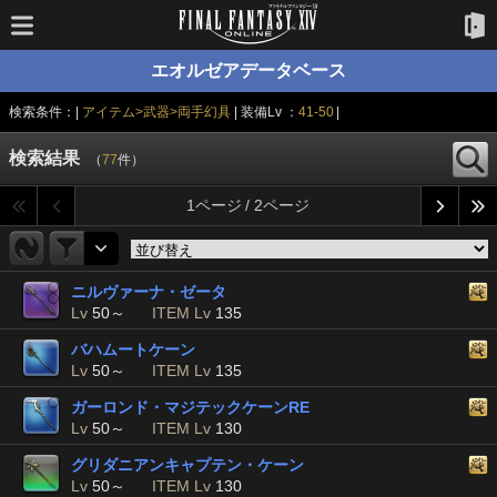
エオルゼアデータベース
検索条件：|
アイテム>武器>両手幻具
| 装備Lv ：
41-50
|
検索結果
（
77
件）
1ページ / 2ページ
ニルヴァーナ・ゼータ
Lv
50～
ITEM Lv
135
バハムートケーン
Lv
50～
ITEM Lv
135
ガーロンド・マジテックケーンRE
Lv
50～
ITEM Lv
130
グリダニアンキャプテン・ケーン
Lv
50～
ITEM Lv
130