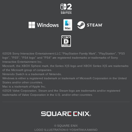
©2026 Sony Interactive Entertainment LLC."PlayStation Family Mark", "PlayStation", "PS5
logo", "PS5", "PS4 logo" and "PS4" are registered trademarks or trademarks of Sony
Interactive Entertainment Inc.
Microsoft, the XBOX Sphere mark, the Series X|S logo and XBOX Series X|S are trademarks
of the Microsoft group of companies.
Nintendo Switch is a trademark of Nintendo.
Windows is either a registered trademark or trademark of Microsoft Corporation in the United
States and/or other countries.
Mac is a trademark of Apple Inc.
©2026 Valve Corporation. Steam and the Steam logo are trademarks and/or registered
trademarks of Valve Corporation in the U.S. and/or other countries.
© SQUARE ENIX
LOGO ILLUSTRATION:© YOSHITAKA AMANO