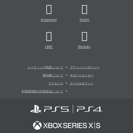
Instagram
Twitch
LINE
Bluesky
レーティング制度について
プライバシーポリシー
著作権について
サポートセンター
ライセンス
ルール＆ポリシー
利用者情報の外部送信について