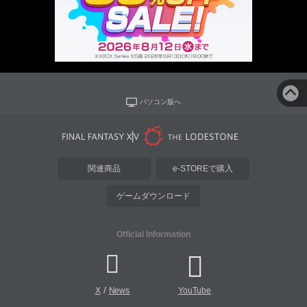
パソコン版へ
関連商品
e-STOREで購入
ゲームダウンロード
Official Information
/
X
News
YouTube