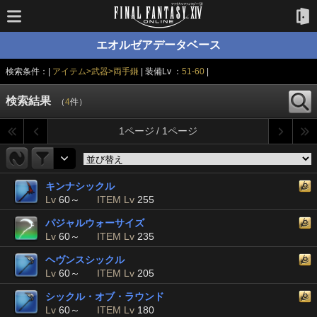
エオルゼアデータベース
検索条件：|
アイテム>武器>両手鎌
| 装備Lv ：
51-60
|
検索結果
（
4
件）
1ページ / 1ページ
キンナシックル
Lv
60～
ITEM Lv
255
パジャルウォーサイズ
Lv
60～
ITEM Lv
235
ヘヴンスシックル
Lv
60～
ITEM Lv
205
シックル・オブ・ラウンド
Lv
60～
ITEM Lv
180