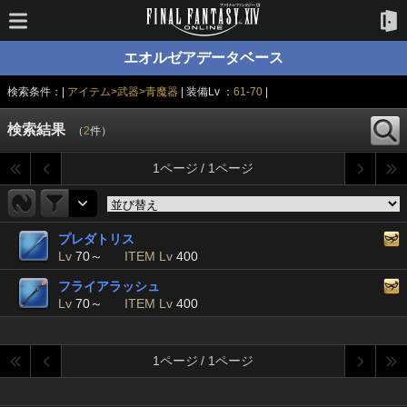
エオルゼアデータベース
検索条件：|
アイテム>武器>青魔器
| 装備Lv ：
61-70
|
検索結果
（
2
件）
1ページ / 1ページ
プレダトリス
Lv
70～
ITEM Lv
400
フライアラッシュ
Lv
70～
ITEM Lv
400
1ページ / 1ページ