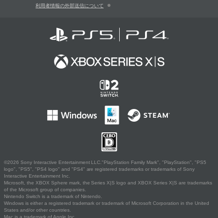
利用者情報の外部送信について
©2026 Sony Interactive Entertainment LLC."PlayStation Family Mark", "PlayStation", "PS5
logo", "PS5", "PS4 logo" and "PS4" are registered trademarks or trademarks of Sony
Interactive Entertainment Inc.
Microsoft, the XBOX Sphere mark, the Series X|S logo and XBOX Series X|S are trademarks
of the Microsoft group of companies.
Nintendo Switch is a trademark of Nintendo.
Windows is either a registered trademark or trademark of Microsoft Corporation in the United
States and/or other countries.
Mac is a trademark of Apple Inc.