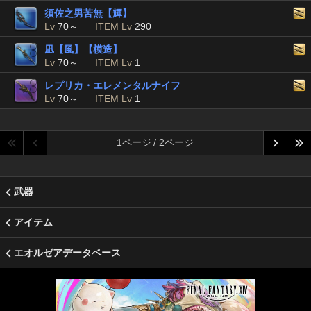
須佐之男苦無【輝】
Lv
70～
ITEM Lv
290
凪【風】【模造】
Lv
70～
ITEM Lv
1
レプリカ・エレメンタルナイフ
Lv
70～
ITEM Lv
1
1ページ / 2ページ
武器
アイテム
エオルゼアデータベース