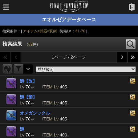
エオルゼアデータベース
検索条件：|
アイテム>武器>双剣
| 装備Lv ：
61-70
|
検索結果
（
62
件）
1ページ / 2ページ
鵲【改】
Lv
70～
ITEM Lv
405
鵲【禁】
Lv
70～
ITEM Lv
405
オメガシックル
Lv
70～
ITEM Lv
405
鵲
Lv
70～
ITEM Lv
400