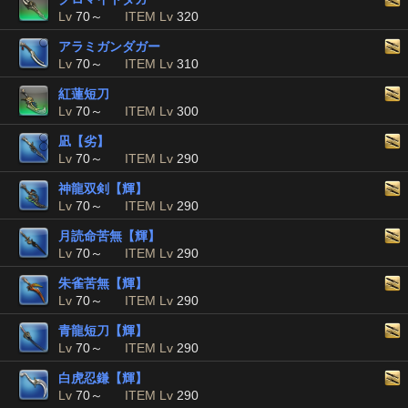
Lv
70～
ITEM Lv
320
アラミガンダガー
Lv
70～
ITEM Lv
310
紅蓮短刀
Lv
70～
ITEM Lv
300
凪【劣】
Lv
70～
ITEM Lv
290
神龍双剣【輝】
Lv
70～
ITEM Lv
290
月読命苦無【輝】
Lv
70～
ITEM Lv
290
朱雀苦無【輝】
Lv
70～
ITEM Lv
290
青龍短刀【輝】
Lv
70～
ITEM Lv
290
白虎忍鎌【輝】
Lv
70～
ITEM Lv
290