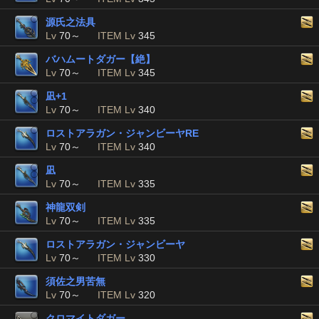
源氏之法具
Lv
70～
ITEM Lv
345
バハムートダガー【絶】
Lv
70～
ITEM Lv
345
凪+1
Lv
70～
ITEM Lv
340
ロストアラガン・ジャンビーヤRE
Lv
70～
ITEM Lv
340
凪
Lv
70～
ITEM Lv
335
神龍双剣
Lv
70～
ITEM Lv
335
ロストアラガン・ジャンビーヤ
Lv
70～
ITEM Lv
330
須佐之男苦無
Lv
70～
ITEM Lv
320
クロマイトダガー