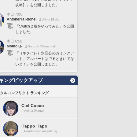
攻略】」を公開しました。
本日 7:06
Antonerra Rionel
Ultima [Gaia]
「Switch２版をやってみた」を公開
しました。
本日 6:58
Momo Q-
Gungnir [Elemental]
「（ネタバレ）水晶公のカミングア
ウト、アルバートはでるときにでな
いと！」を公開しました。
キングピックアップ
タルコンフリクト ランキング
Ciel Cocco
Anima [Mana]
Happo Hapo
Pandaemonium [Mana]