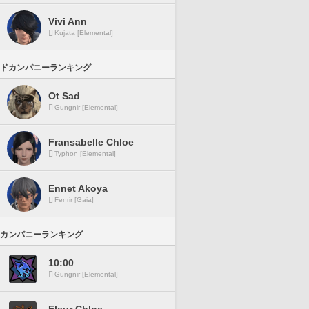
Vivi Ann
Kujata [Elemental]
ドカンパニーランキング
Ot Sad
Gungnir [Elemental]
Fransabelle Chloe
Typhon [Elemental]
Ennet Akoya
Fenrir [Gaia]
カンパニーランキング
10:00
Gungnir [Elemental]