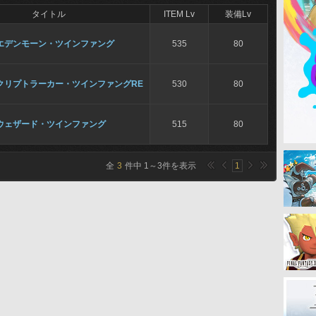
タイトル
ITEM Lv
装備Lv
エデンモーン・ツインファング
535
80
クリプトラーカー・ツインファングRE
530
80
ウェザード・ツインファング
515
80
全
3
件中
1
～
3
件を表示
1