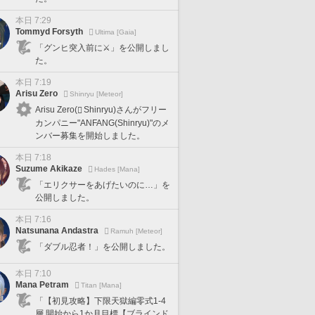
本日 7:29
Tommyd Forsyth
Ultima [Gaia]
「グンヒ突入前に⚔️」を公開しまし
た。
本日 7:19
Arisu Zero
Shinryu [Meteor]
Arisu Zero(
Shinryu)さんがフリー
カンパニー"ANFANG(Shinryu)"のメ
ンバー募集を開始しました。
本日 7:18
Suzume Akikaze
Hades [Mana]
「エリクサーをあげたいのに…」を
公開しました。
本日 7:16
Natsunana Andastra
Ramuh [Meteor]
「ダブル忍者！」を公開しました。
本日 7:10
Mana Petram
Titan [Mana]
「【初見攻略】下限天獄編零式1-4
層 開始から1か月目標【ブラインド