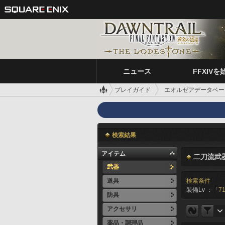
ニュース
FFXIVを
プレイガイド
エオルゼアデータベー
検索結果
アイテム
二刀流武
武器
道具
検索条件
装備Lv ：「
71
防具
アクセサリ
薬品・調理品