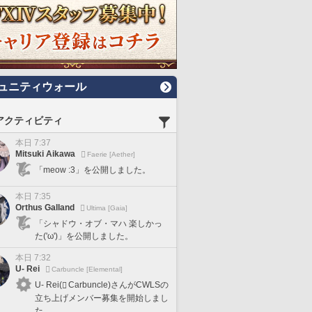
ュニティウォール
アクティビティ
本日 7:37
Mitsuki Aikawa
Faerie [Aether]
「meow :3」を公開しました。
本日 7:35
Orthus Galland
Ultima [Gaia]
「シャドウ・オブ・マハ 楽しかっ
た('ω')」を公開しました。
本日 7:32
U- Rei
Carbuncle [Elemental]
U- Rei(
Carbuncle)さんがCWLSの
立ち上げメンバー募集を開始しまし
た。