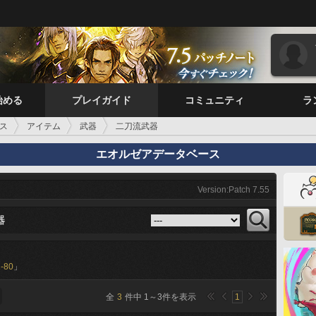
始める
プレイガイド
コミュニティ
ラ
ス
アイテム
武器
二刀流武器
エオルゼアデータベース
Version:Patch 7.55
器
-80
」
全
3
件中
1
～
3
件を表示
1