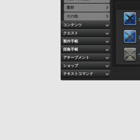
素材
その他
コンテンツ
クエスト
製作手帳
採集手帳
アチーブメント
ショップ
テキストコマンド