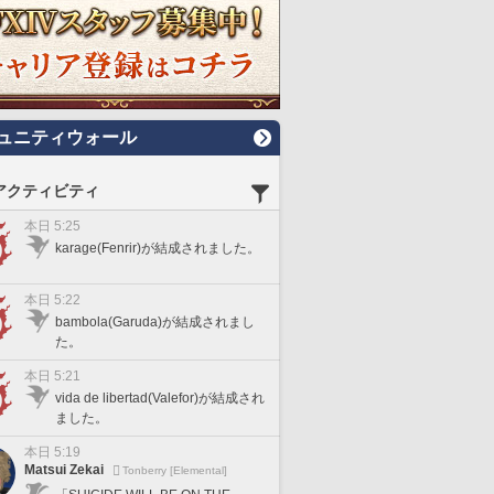
ュニティウォール
アクティビティ
本日 5:25
karage(Fenrir)が結成されました。
本日 5:22
bambola(Garuda)が結成されまし
た。
本日 5:21
vida de libertad(Valefor)が結成され
ました。
本日 5:19
Matsui Zekai
Tonberry [Elemental]