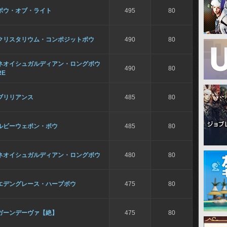
ボウ・オブ・ライト
495
80
クリスタリウム・コンポジットボウ
490
80
ネオイシュガルディアン・ロングボウ
490
80
RE
ブリリアンス
485
80
ルビーウェポン・ボウ
485
80
ネオイシュガルディアン・ロングボウ
480
80
エデングレース・ハープボウ
475
80
ガーンデーヴァ【絶】
475
80