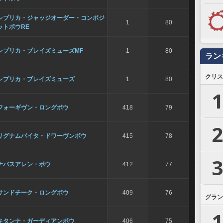
レプリカ・ジャッジオーダー・コンポジ
1
80
ットボウRE
レプリカ・ブレイズミューズMF
1
80
ラン
クリス
レプリカ・ブレイズミューズ
1
80
1
フォーギヴン・ロングボウ
418
79
2
リグナムバイタ・ドワーヴンボウ
415
78
3
ナバスアレン・ボウ
412
77
サンドチーク・ロングボウ
409
76
グラン
1
キタンナ・ガーディアンボウ
406
75