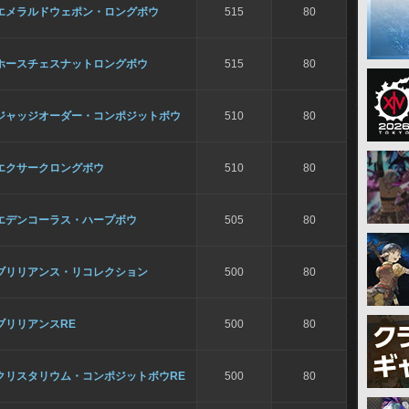
エメラルドウェポン・ロングボウ
515
80
ホースチェスナットロングボウ
515
80
ジャッジオーダー・コンポジットボウ
510
80
エクサークロングボウ
510
80
エデンコーラス・ハープボウ
505
80
ブリリアンス・リコレクション
500
80
ブリリアンスRE
500
80
クリスタリウム・コンポジットボウRE
500
80