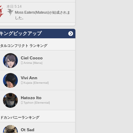
本日 5:14
Moss Eaters(Mateus)が結成されま
した。
キングピックアップ
タルコンフリクト ランキング
Ciel Cocco
Anima [Mana]
Vivi Ann
Kujata [Elemental]
Hatozo Ito
Typhon [Elemental]
ドカンパニーランキング
Ot Sad