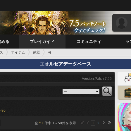
始める
プレイガイド
コミュニティ
ラ
ス
アイテム
武器
弓
エオルゼアデータベース
Version:Patch 7.55
-80
」
全
51
件中
1
～
50
件を表示
1
2