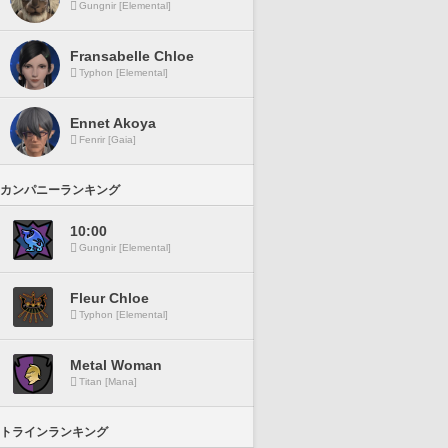
Gungnir [Elemental]
Fransabelle Chloe
Typhon [Elemental]
Ennet Akoya
Fenrir [Gaia]
カンパニーランキング
10:00
Gungnir [Elemental]
Fleur Chloe
Typhon [Elemental]
Metal Woman
Titan [Mana]
トラインランキング