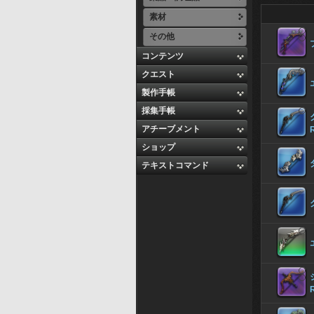
素材
その他
コンテンツ
クエスト
製作手帳
採集手帳
アチーブメント
ショップ
テキストコマンド