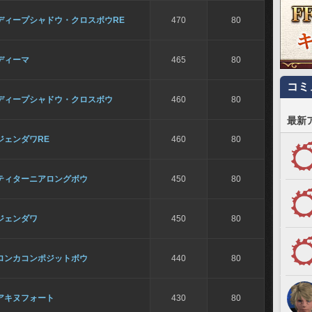
ディープシャドウ・クロスボウRE
470
80
ディーマ
465
80
コミ
ディープシャドウ・クロスボウ
460
80
最新
ジェンダワRE
460
80
ティターニアロングボウ
450
80
ジェンダワ
450
80
ロンカコンポジットボウ
440
80
アキヌフォート
430
80