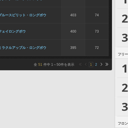
2
ブルースピリット・ロングボウ
403
74
フェイロングボウ
400
73
3
ミラクルアップル・ロングボウ
395
72
フリー
1
全
51
件中
1
～
50
件を表示
1
2
2
3
フロン