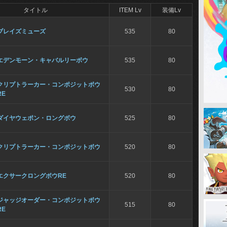
タイトル
ITEM Lv
装備Lv
ブレイズミューズ
535
80
エデンモーン・キャバルリーボウ
535
80
クリプトラーカー・コンポジットボウ
530
80
RE
ダイヤウェポン・ロングボウ
525
80
クリプトラーカー・コンポジットボウ
520
80
エクサークロングボウRE
520
80
ジャッジオーダー・コンポジットボウ
515
80
RE