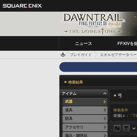
ニュース
FFXIVを
プレイガイド
エオルゼアデータベー
検索結果
アイテム
弓
武器
道具
検索条件
装備Lv ：「
71
防具
アクセサリ
薬品・調理品