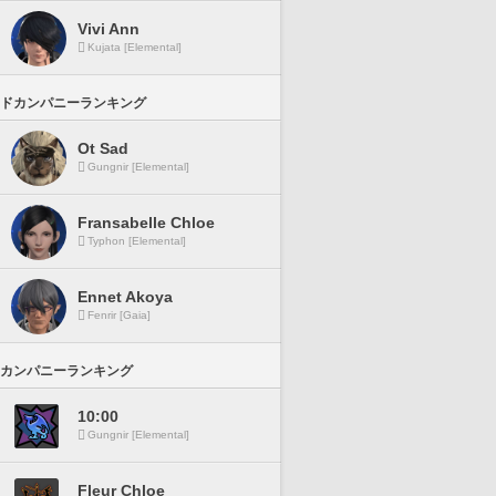
Vivi Ann
Kujata [Elemental]
ドカンパニーランキング
Ot Sad
Gungnir [Elemental]
Fransabelle Chloe
Typhon [Elemental]
Ennet Akoya
Fenrir [Gaia]
カンパニーランキング
10:00
Gungnir [Elemental]
Fleur Chloe