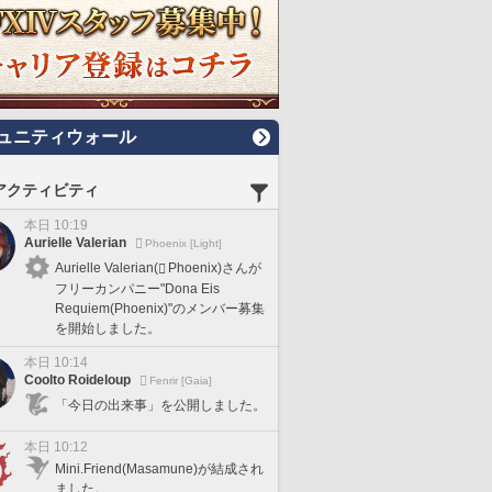
ュニティウォール
アクティビティ
本日 10:19
Aurielle Valerian
Phoenix [Light]
Aurielle Valerian(
Phoenix)さんが
フリーカンパニー"Dona Eis
Requiem(Phoenix)"のメンバー募集
を開始しました。
本日 10:14
Coolto Roideloup
Fenrir [Gaia]
「今日の出来事」を公開しました。
本日 10:12
Mini.Friend(Masamune)が結成され
ました。