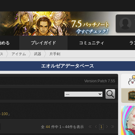
始める
プレイガイド
コミュニティ
ラ
ス
アイテム
武器
片手剣
エオルゼアデータベース
Version:Patch 7.55
-100
」
全
44
件中
1
～
44
件を表示
1