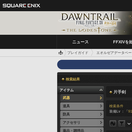
ニュース
FFXIVを
プレイガイド
エオルゼアデータベー
検索結果
アイテム
片手剣
武器
道具
検索条件
装備Lv ：「
91
防具
アクセサリ
薬品・調理品