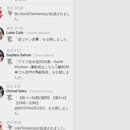
本日 10:09
Be Good(Twintania)が結成されまし
た。
本日 10:05
Latte Cafe
Valefor [Meteor]
「逆コナン君🕵️」を公開しました。
本日 9:57
Saphira Safran
Asura [Mana]
「アスラ並木道2026夏―Sunlit
Promise―🎬動画はこちら👇📹BGM
🔊フル音声付🎙️🎧推奨」を公開しま
した。
本日 9:55
Ortrud Saku
Bahamut [Gaia]
「【絶バハ短期2週間】【週4+α】
【20時～22時】
@MT/ST/H2/D1/D3」を公開しまし
た。
本日 9:54
cnk(Tonberry)が結成されました。