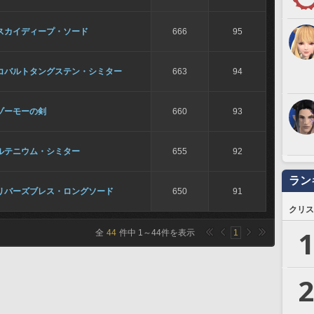
スカイディープ・ソード
666
95
コバルトタングステン・シミター
663
94
ゾーモーの剣
660
93
ルテニウム・シミター
655
92
ラン
リバーズブレス・ロングソード
650
91
クリス
1
全
44
件中
1
～
44
件を表示
1
2