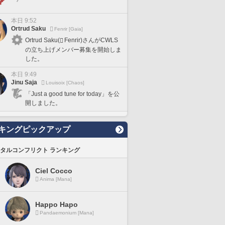
本日 9:52
Ortrud Saku
Fenrir [Gaia]
Ortrud Saku(
Fenrir)さんがCWLS
の立ち上げメンバー募集を開始しま
した。
本日 9:49
Jinu Saja
Louisoix [Chaos]
「Just a good tune for today」を公
開しました。
キングピックアップ
タルコンフリクト ランキング
Ciel Cocco
Anima [Mana]
Happo Hapo
Pandaemonium [Mana]