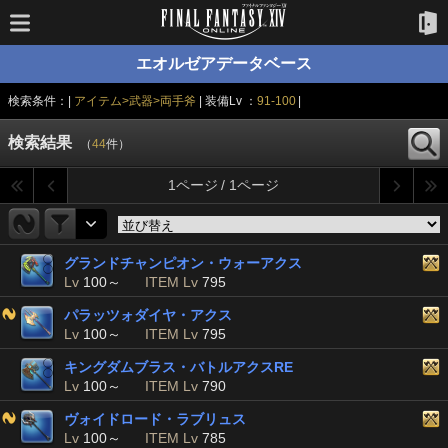
エオルゼアデータベース
検索条件：|
アイテム>武器>両手斧
| 装備Lv ：
91-100
|
検索結果
（
44
件）
1ページ / 1ページ
グランドチャンピオン・ウォーアクス
Lv
100～
ITEM Lv
795
パラッツォダイヤ・アクス
Lv
100～
ITEM Lv
795
キングダムブラス・バトルアクスRE
Lv
100～
ITEM Lv
790
ヴォイドロード・ラブリュス
Lv
100～
ITEM Lv
785