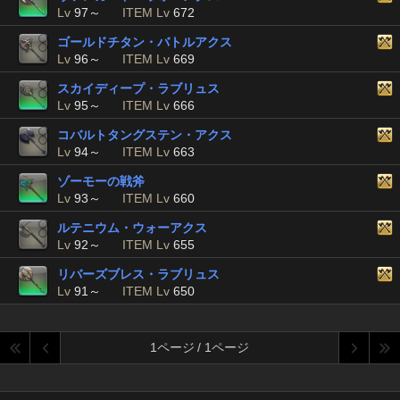
Lv
97～
ITEM Lv
672
ゴールドチタン・バトルアクス
Lv
96～
ITEM Lv
669
スカイディープ・ラブリュス
Lv
95～
ITEM Lv
666
コバルトタングステン・アクス
Lv
94～
ITEM Lv
663
ゾーモーの戦斧
Lv
93～
ITEM Lv
660
ルテニウム・ウォーアクス
Lv
92～
ITEM Lv
655
リバーズブレス・ラブリュス
Lv
91～
ITEM Lv
650
1ページ / 1ページ