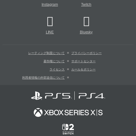
Instagram
Twitch
LINE
Bluesky
レーティング制度について
プライバシーポリシー
著作権について
サポートセンター
ライセンス
ルール＆ポリシー
利用者情報の外部送信について