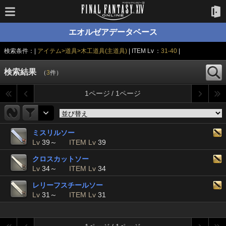
エオルゼアデータベース
検索条件：|
アイテム>道具>木工道具(主道具)
| ITEM Lv ：
31-40
|
検索結果
（
3
件）
1ページ / 1ページ
ミスリルソー
Lv
39～
ITEM Lv
39
クロスカットソー
Lv
34～
ITEM Lv
34
レリーフスチールソー
Lv
31～
ITEM Lv
31