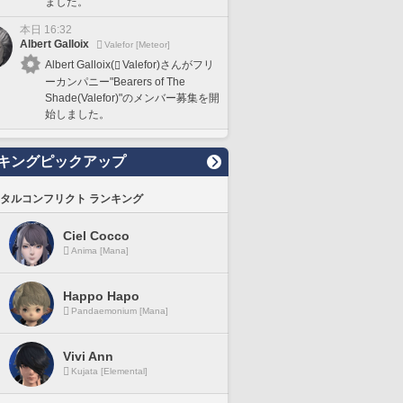
ました。
本日 16:32
Albert Galloix
Valefor [Meteor]
Albert Galloix(
Valefor)さんがフリ
ーカンパニー"Bearers of The
Shade(Valefor)"のメンバー募集を開
始しました。
キングピックアップ
タルコンフリクト ランキング
Ciel Cocco
Anima [Mana]
Happo Hapo
Pandaemonium [Mana]
Vivi Ann
Kujata [Elemental]