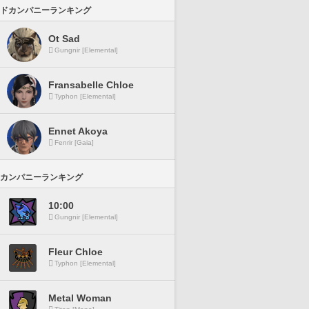
ドカンパニーランキング
Ot Sad
Gungnir [Elemental]
Fransabelle Chloe
Typhon [Elemental]
Ennet Akoya
Fenrir [Gaia]
カンパニーランキング
10:00
Gungnir [Elemental]
Fleur Chloe
Typhon [Elemental]
Metal Woman