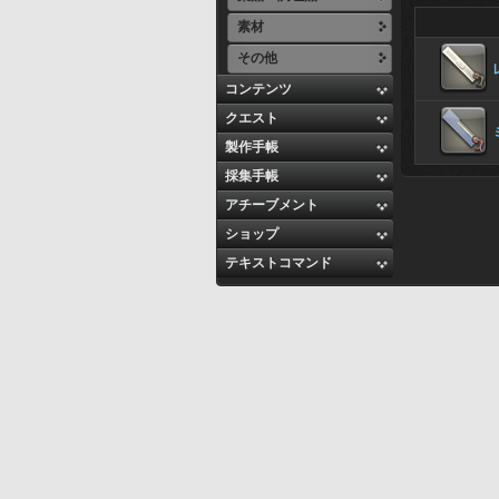
素材
その他
コンテンツ
クエスト
製作手帳
採集手帳
アチーブメント
ショップ
テキストコマンド