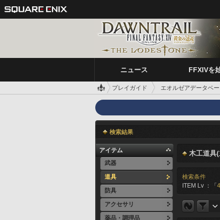
ニュース
FFXIVを
プレイガイド
エオルゼアデータベー
検索結果
アイテム
木工道具(
武器
道具
検索条件
ITEM Lv ：「
防具
アクセサリ
薬品・調理品