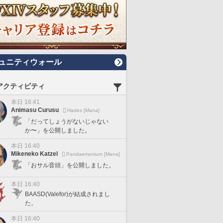
ュニティウォール
アクティビティ
本日 16:41
Animasu Curusu
Hades [Mana]
「だってしょうがないじゃない
か〜」を公開しました。
本日 16:40
Mikeneko Katzel
Pandaemonium [Mana]
「おサル音頭」を公開しました。
本日 16:40
BAASD(Valefor)が結成されまし
た。
本日 16:40