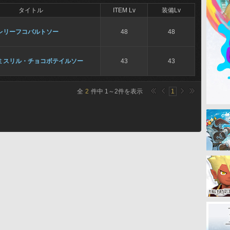
タイトル
ITEM Lv
装備Lv
レリーフコバルトソー
48
48
ミスリル・チョコボテイルソー
43
43
全
2
件中
1
～
2
件を表示
1