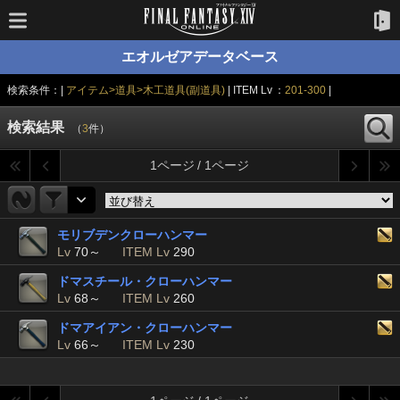
エオルゼアデータベース
検索条件：|
アイテム>道具>木工道具(副道具)
| ITEM Lv ：
201-300
|
検索結果
（
3
件）
1ページ / 1ページ
モリブデンクローハンマー
Lv
70～
ITEM Lv
290
ドマスチール・クローハンマー
Lv
68～
ITEM Lv
260
ドマアイアン・クローハンマー
Lv
66～
ITEM Lv
230