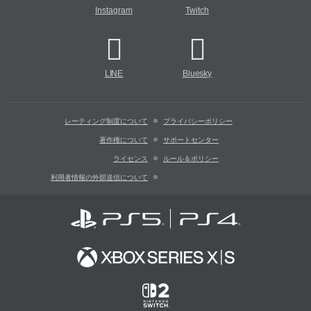
Instagram
Twitch
LINE
Bluesky
レーティング制度について
プライバシーポリシー
著作権について
サポートセンター
ライセンス
ルール＆ポリシー
利用者情報の外部送信について