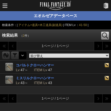
エオルゼアデータベース
検索条件：|
アイテム>道具>木工道具(副道具)
| ITEM Lv ：
41-50
|
検索結果
（
2
件）
1ページ / 1ページ
コバルトクローハンマー
Lv
47～
ITEM Lv
47
ミスリルクローハンマー
Lv
43～
ITEM Lv
43
1ページ / 1ページ