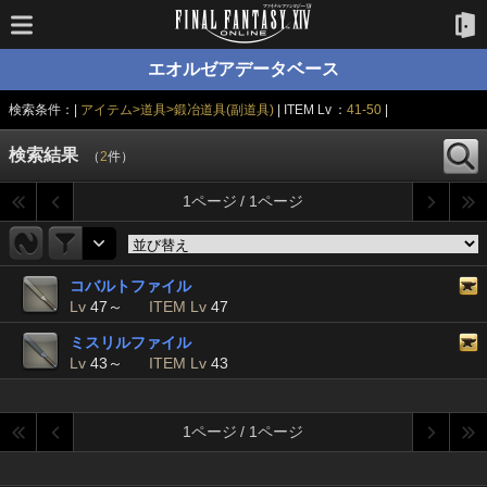
エオルゼアデータベース
検索条件：|
アイテム>道具>鍛冶道具(副道具)
| ITEM Lv ：
41-50
|
検索結果
（
2
件）
1ページ / 1ページ
コバルトファイル
Lv
47～
ITEM Lv
47
ミスリルファイル
Lv
43～
ITEM Lv
43
1ページ / 1ページ