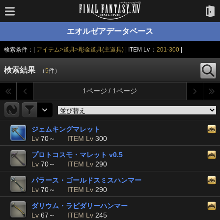
エオルゼアデータベース
検索条件：|
アイテム>道具>彫金道具(主道具)
| ITEM Lv ：
201-300
|
検索結果
（
5
件）
1ページ / 1ページ
ジェムキングマレット
Lv
70～
ITEM Lv
300
プロトコスモ・マレット v0.5
Lv
70～
ITEM Lv
290
パラース・ゴールドスミスハンマー
Lv
70～
ITEM Lv
290
ダリウム・ラピダリーハンマー
Lv
67～
ITEM Lv
245