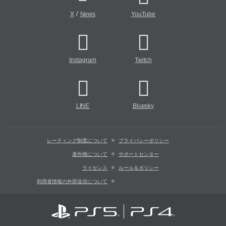
/
X
News
YouTube
Instagram
Twitch
LINE
Bluesky
レーティング制度について
プライバシーポリシー
著作権について
サポートセンター
ライセンス
ルール＆ポリシー
利用者情報の外部送信について