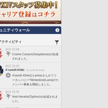
ュニティウォール
アクティビティ
本日 15:39
Cosmo Canyon(Sargatanas)が結成
されました。
本日 15:35
A'samih Khilo
Lamia [Primal]
A'samih Khilo(
Lamia)さんがフリ
ーカンパニー"Winterkind(Lamia)"の
メンバー募集を開始しました。
本日 15:35
Void Heralds(Typhon)が結成されま
した。