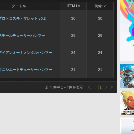
タイトル
ITEM Lv
装備Lv
プロトコスモ・マレット v0.2
30
30
スチールチェーサーハンマー
29
29
アイアンオーナメンタルハンマー
24
24
イニシエートチェーサーハンマー
21
21
全
4
件中
1
～
4
件を表示
1