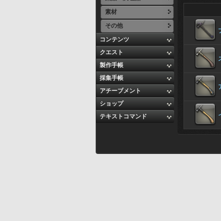
素材
その他
コンテンツ
クエスト
製作手帳
採集手帳
アチーブメント
ショップ
テキストコマンド