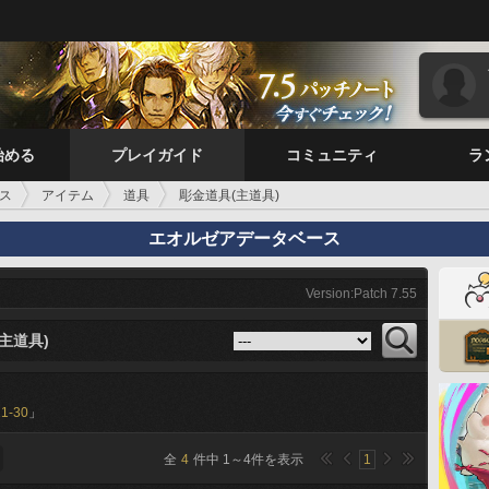
始める
プレイガイド
コミュニティ
ラ
ス
アイテム
道具
彫金道具(主道具)
エオルゼアデータベース
Version:Patch 7.55
主道具)
21-30
」
全
4
件中
1
～
4
件を表示
1