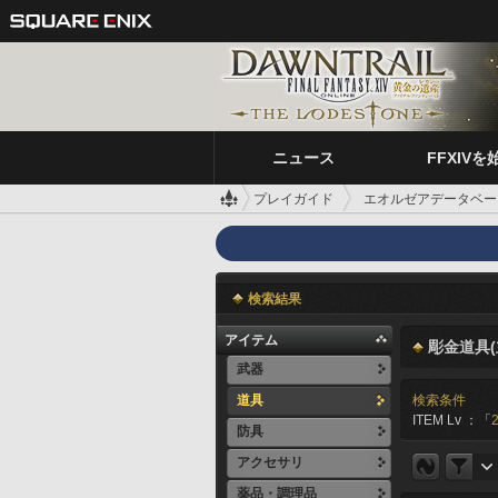
ニュース
FFXIVを
プレイガイド
エオルゼアデータベー
検索結果
アイテム
彫金道具(
武器
道具
検索条件
ITEM Lv ：「
防具
アクセサリ
薬品・調理品