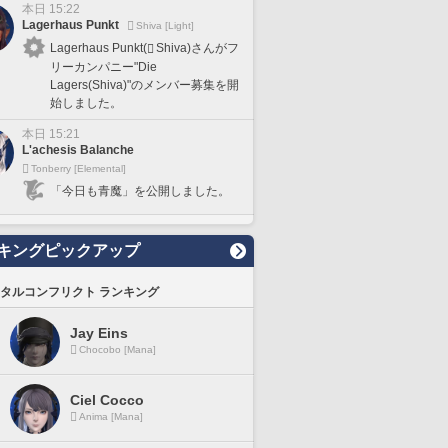
本日 15:22
Lagerhaus Punkt
Shiva [Light]
Lagerhaus Punkt(
Shiva)さんがフ
リーカンパニー"Die
Lagers(Shiva)"のメンバー募集を開
始しました。
本日 15:21
L'achesis Balanche
Tonberry [Elemental]
「今日も青魔」を公開しました。
キングピックアップ
タルコンフリクト ランキング
Jay Eins
Chocobo [Mana]
Ciel Cocco
Anima [Mana]