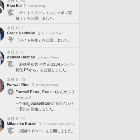
本日 15:33
Blue Ebi
Titan [Mana]
「ナイトのファントムウェポン完
成！」を公開しました。
本日 15:31
Grace Nashville
Durandal [Gaia]
「バイト募集」を公開しました。
本日 15:27
Ashelia Dalmas
Asura [Mana]
「絶妖星乱舞 半固定D2D4メンバー
募集 P5から」を公開しました。
本日 15:25
Funwali Rinn
Ramuh [Meteor]
Funwali Rinn(
Ramuh)さんがフリ
ーカンパニ
ー"Fruit_Basket(Ramuh)"のメンバ
ー募集を開始しました。
本日 15:24
Mikeneko Katzel
Pandaemonium [Mana]
「楽園ベイべー」を公開しました。