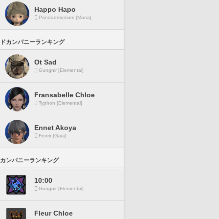
Happo Hapo
Pandaemonium [Mana]
ドカンパニーランキング
Ot Sad
Gungnir [Elemental]
Fransabelle Chloe
Typhon [Elemental]
Ennet Akoya
Fenrir [Gaia]
カンパニーランキング
10:00
Gungnir [Elemental]
Fleur Chloe