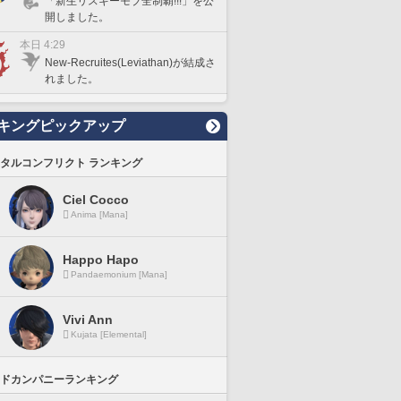
「新生リスキーモブ全制覇!!!」を公
開しました。
本日 4:29
New-Recruites(Leviathan)が結成さ
れました。
キングピックアップ
タルコンフリクト ランキング
Ciel Cocco
Anima [Mana]
Happo Hapo
Pandaemonium [Mana]
Vivi Ann
Kujata [Elemental]
ドカンパニーランキング