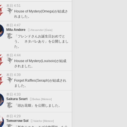
本日 4:51
House of Mystery(Omega)が結成さ
れました。
本日 4:47
Milu Andore
Alexander [Gaia]
「フレンドさんお誕生日おめでと
う。 ネタバレあり」を公開しまし
た。
本日 4:44
House of Mystery(Louisoix)が結成
されました。
本日 4:39
Forget Raffles(Seraph)が結成され
ました。
本日 4:33
Sakura Svart
Belias [Meteor]
「頭お花畑」を公開しました。
本日 4:29
Tomorrow Sol
Valefor [Meteor]