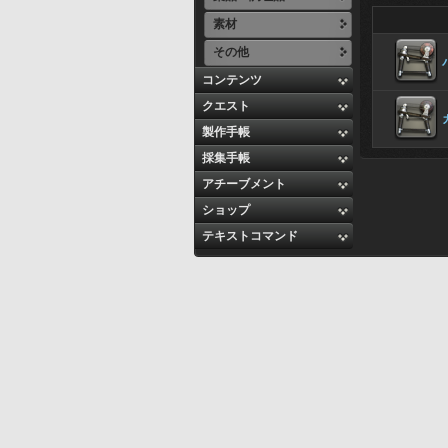
素材
その他
コンテンツ
クエスト
製作手帳
採集手帳
アチーブメント
ショップ
テキストコマンド