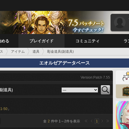
始める
プレイガイド
コミュニティ
ラ
ス
アイテム
道具
彫金道具(副道具)
エオルゼアデータベース
Version:Patch 7.55
副道具)
41-50
」
全
2
件中
1
～
2
件を表示
1