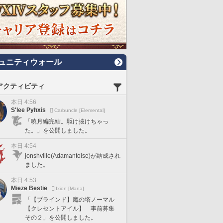
ュニティウォール
アクティビティ
本日 4:56
S'lee Pyhxis
Carbuncle [Elemental]
「暁月編完結。駆け抜けちゃっ
た。」を公開しました。
本日 4:54
jonshville(Adamantoise)が結成され
ました。
本日 4:53
Mieze Bestie
Ixion [Mana]
「【ブラインド】魔の塔ノーマル
【クレセントアイル】 事前募集
その２」を公開しました。