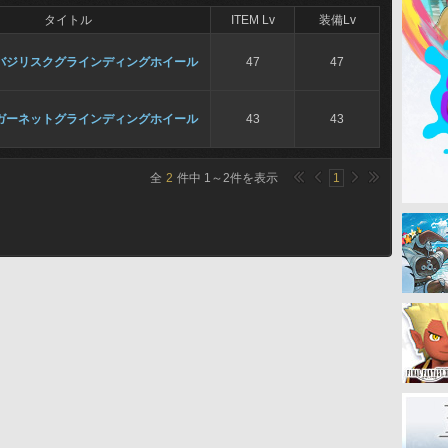
タイトル
ITEM Lv
装備Lv
バジリスクグラインディングホイール
47
47
ガーネットグラインディングホイール
43
43
全
2
件中
1
～
2
件を表示
1