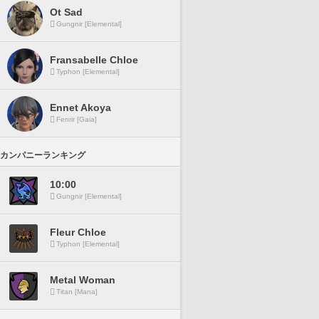
Ot Sad
Gungnir [Elemental]
Fransabelle Chloe
Typhon [Elemental]
Ennet Akoya
Fenrir [Gaia]
カンパニーランキング
10:00
Gungnir [Elemental]
Fleur Chloe
Typhon [Elemental]
Metal Woman
Titan [Mana]