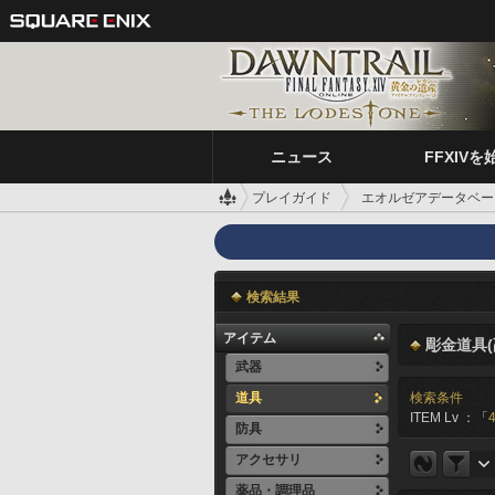
ニュース
FFXIVを
プレイガイド
エオルゼアデータベー
検索結果
アイテム
彫金道具(
武器
道具
検索条件
ITEM Lv ：「
防具
アクセサリ
薬品・調理品