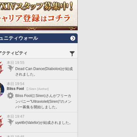
ュニティウォール
アクティビティ
本日 19:55
Dead Can Dance(Diabolos)が結成
されました。
本日 19:54
Bliss Fool
Siren [Aether]
Bliss Fool(
Siren)さんがフリーカ
ンパニー"Ultraviolet(Siren)"のメン
バー募集を開始しました。
本日 19:47
uyet6r(Valefor)が結成されました。