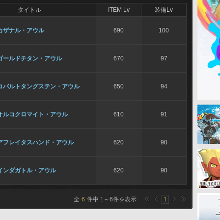
タイトル
ITEM Lv
装備Lv
カザナル・アウル
690
100
ゴールドチタン・アウル
670
97
コバルトタングステン・アウル
650
94
オルコクロマイト・アウル
610
91
アフレイタスハンド・アウル
620
90
インダガトル・アウル
620
90
全
6
件中
1
～
6
件を表示
1