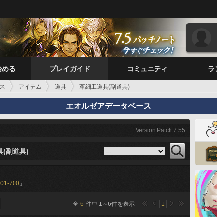
始める
プレイガイド
コミュニティ
ラ
ス
アイテム
道具
革細工道具(副道具)
エオルゼアデータベース
Version:Patch 7.55
(副道具)
601-700
」
全
6
件中
1
～
6
件を表示
1