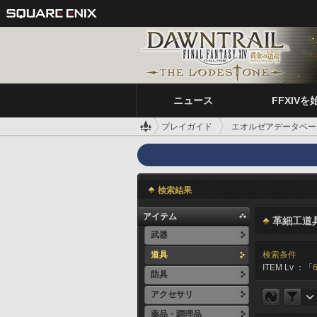
ニュース
FFXIVを
プレイガイド
エオルゼアデータベー
検索結果
アイテム
革細工道具
武器
道具
検索条件
ITEM Lv ：「
防具
アクセサリ
薬品・調理品