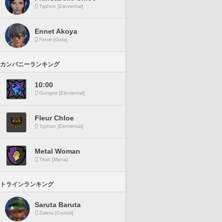
Typhon [Elemental]
Ennet Akoya
Fenrir [Gaia]
カンパニーランキング
10:00
Gungnir [Elemental]
Fleur Chloe
Typhon [Elemental]
Metal Woman
Titan [Mana]
トラインランキング
Saruta Baruta
Zalera [Crystal]