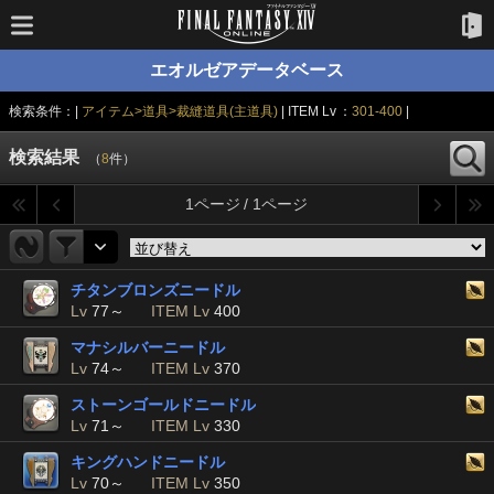
エオルゼアデータベース
検索条件：|
アイテム>道具>裁縫道具(主道具)
| ITEM Lv ：
301-400
|
検索結果
（
8
件）
1ページ / 1ページ
チタンブロンズニードル
Lv
77～
ITEM Lv
400
マナシルバーニードル
Lv
74～
ITEM Lv
370
ストーンゴールドニードル
Lv
71～
ITEM Lv
330
キングハンドニードル
Lv
70～
ITEM Lv
350