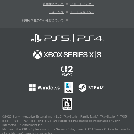
著作権について
サポートセンター
ライセンス
ルール＆ポリシー
利用者情報の外部送信について
©2026 Sony Interactive Entertainment LLC."PlayStation Family Mark", "PlayStation", "PS5
logo", "PS5", "PS4 logo" and "PS4" are registered trademarks or trademarks of Sony
Interactive Entertainment Inc.
Microsoft, the XBOX Sphere mark, the Series X|S logo and XBOX Series X|S are trademarks
of the Microsoft group of companies.