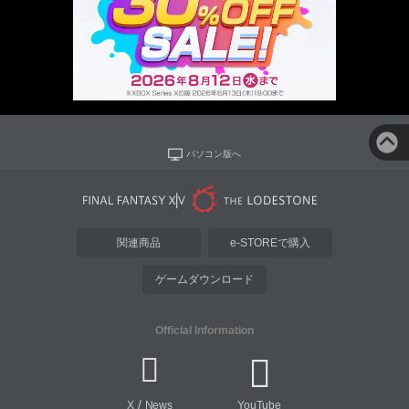
パソコン版へ
関連商品
e-STOREで購入
ゲームダウンロード
Official Information
/
X
News
YouTube