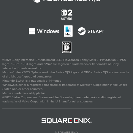
©2026 Sony Interactive Entertainment LLC."PlayStation Family Mark", "PlayStation", "PS5
logo", "PS5", "PS4 logo" and "PS4" are registered trademarks or trademarks of Sony
Interactive Entertainment Inc.
Microsoft, the XBOX Sphere mark, the Series X|S logo and XBOX Series X|S are trademarks
of the Microsoft group of companies.
Nintendo Switch is a trademark of Nintendo.
Windows is either a registered trademark or trademark of Microsoft Corporation in the United
States and/or other countries.
Mac is a trademark of Apple Inc.
©2026 Valve Corporation. Steam and the Steam logo are trademarks and/or registered
trademarks of Valve Corporation in the U.S. and/or other countries.
© SQUARE ENIX