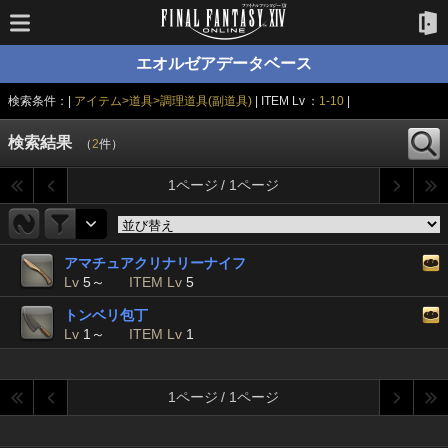
エオルゼアデータベース
検索条件：|
アイテム>道具>調理道具(副道具)
| ITEM Lv ：
1-10
|
検索結果
（
2
件）
1ページ / 1ページ
アマチュアクリナリーナイフ
Lv
5～
ITEM Lv
5
トンベリ包丁
Lv
1～
ITEM Lv
1
1ページ / 1ページ