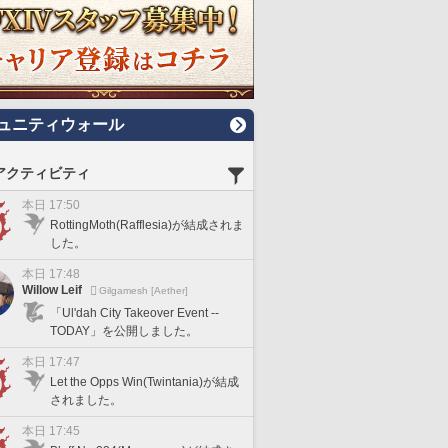
ュニティウォール
アクティビティ
本日 17:50
RottingMoth(Rafflesia)が結成されま
した。
本日 17:48
Willow Leif
Gilgamesh [Aether]
「Ul'dah City Takeover Event --
TODAY」を公開しました。
本日 17:47
Let the Opps Win(Twintania)が結成
されました。
本日 17:45