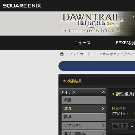
ニュース
FFXIVを
プレイガイド
エオルゼアデータベー
検索結果
アイテム
調理道具(
武器
道具
検索条件
ITEM Lv ：「
防具
アクセサリ
薬品・調理品