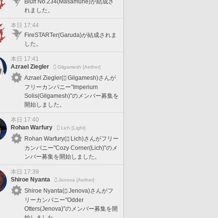
Bluff No.234(Masamune)が結成さ
れました。
本日 17:44
FireSTARTer(Garuda)が結成されま
した。
本日 17:41
Azrael Ziegler
Gilgamesh [Aether]
Azrael Ziegler(
Gilgamesh)さんが
フリーカンパニー"Imperium
Solis(Gilgamesh)"のメンバー募集を
開始しました。
本日 17:40
Rohan Warfury
Lich [Light]
Rohan Warfury(
Lich)さんがフリー
カンパニー"Cozy Corner(Lich)"のメ
ンバー募集を開始しました。
本日 17:39
Shiroe Nyanta
Jenova [Aether]
Shiroe Nyanta(
Jenova)さんがフ
リーカンパニー"Odder
Otters(Jenova)"のメンバー募集を開
始しました。