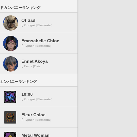
ドカンパニーランキング
Ot Sad
Gungnir [Elemental]
Fransabelle Chloe
Typhon [Elemental]
Ennet Akoya
Fenrir [Gaia]
カンパニーランキング
10:00
Gungnir [Elemental]
Fleur Chloe
Typhon [Elemental]
Metal Woman