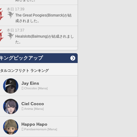
本日 17:39
The Great Poogies(Bismarck)が結
成されました。
本日 17:37
Healslots(Balmung)が結成されまし
た。
キングピックアップ
タルコンフリクト ランキング
Jay Eins
Chocobo [Mana]
Ciel Cocco
Anima [Mana]
Happo Hapo
Pandaemonium [Mana]