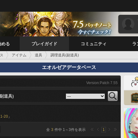
始める
プレイガイド
コミュニティ
ラ
ス
アイテム
道具
調理道具(副道具)
エオルゼアデータベース
Version:Patch 7.55
副道具)
11-20
」
全
3
件中
1
～
3
件を表示
1