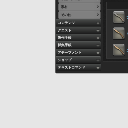
素材
その他
コンテンツ
クエスト
製作手帳
採集手帳
アチーブメント
ショップ
テキストコマンド