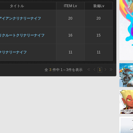
タイトル
ITEM Lv
装備Lv
アイアンクリナリーナイフ
20
20
リクルートクリナリーナイフ
16
15
クリナリーナイフ
11
11
全
3
件中
1
～
3
件を表示
1