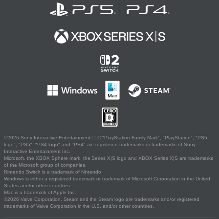
©2026 Sony Interactive Entertainment LLC."PlayStation Family Mark", "PlayStation", "PS5
logo", "PS5", "PS4 logo" and "PS4" are registered trademarks or trademarks of Sony
Interactive Entertainment Inc.
Microsoft, the XBOX Sphere mark, the Series X|S logo and XBOX Series X|S are trademarks
of the Microsoft group of companies.
Nintendo Switch is a trademark of Nintendo.
Windows is either a registered trademark or trademark of Microsoft Corporation in the United
States and/or other countries.
Mac is a trademark of Apple Inc.
©2026 Valve Corporation. Steam and the Steam logo are trademarks and/or registered
trademarks of Valve Corporation in the U.S. and/or other countries.