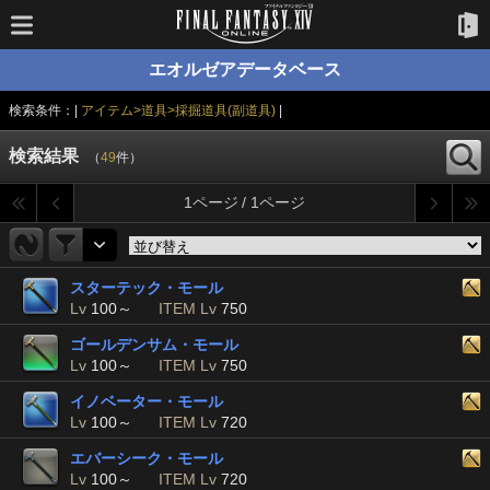
エオルゼアデータベース
検索条件：|
アイテム>道具>採掘道具(副道具)
|
検索結果
（
49
件）
1ページ / 1ページ
スターテック・モール
Lv
100～
ITEM Lv
750
ゴールデンサム・モール
Lv
100～
ITEM Lv
750
イノベーター・モール
Lv
100～
ITEM Lv
720
エバーシーク・モール
Lv
100～
ITEM Lv
720