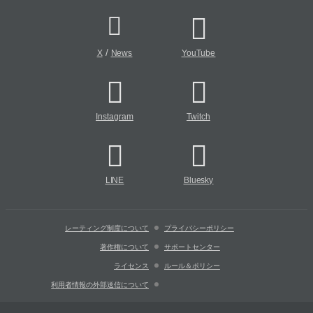
/
X
News
YouTube
Instagram
Twitch
LINE
Bluesky
レーティング制度について
プライバシーポリシー
著作権について
サポートセンター
ライセンス
ルール＆ポリシー
利用者情報の外部送信について