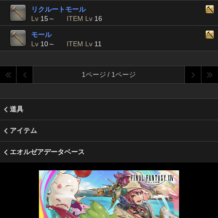
リクルートモール
Lv
15～
ITEM Lv
16
モール
Lv
10～
ITEM Lv
11
1ページ / 1ページ
道具
アイテム
エオルゼアデータベース