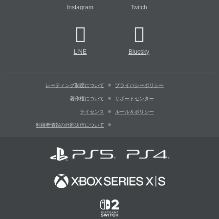
Instagram
Twitch
LINE
Bluesky
レーティング制度について
プライバシーポリシー
著作権について
サポートセンター
ライセンス
ルール＆ポリシー
利用者情報の外部送信について