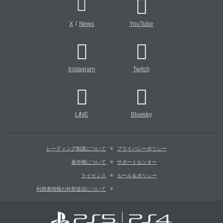
/
X
News
YouTube
Instagram
Twitch
LINE
Bluesky
レーティング制度について
プライバシーポリシー
著作権について
サポートセンター
ライセンス
ルール＆ポリシー
利用者情報の外部送信について