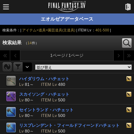
エオルゼアデータベース
検索条件：|
アイテム>道具>園芸道具(主道具)
| ITEM Lv ：
401-500
|
検索結果
（
14
件）
1ページ / 1ページ
ハイダリウム・ハチェット
Lv
81～
ITEM Lv
480
スカイソング・ハチェット
Lv
80～
ITEM Lv
500
セイントランド・ハチェット
Lv
80～
ITEM Lv
500
リスプレンデント・フィールドフィーンドハチェット
Lv
80～
ITEM Lv
500