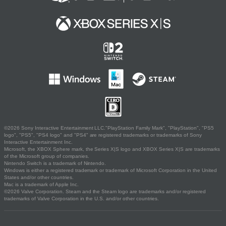
©2026 Sony Interactive Entertainment LLC."PlayStation Family Mark", "PlayStation", "PS5
logo", "PS5", "PS4 logo" and "PS4" are registered trademarks or trademarks of Sony
Interactive Entertainment Inc.
Microsoft, the XBOX Sphere mark, the Series X|S logo and XBOX Series X|S are trademarks
of the Microsoft group of companies.
Nintendo Switch is a trademark of Nintendo.
Windows is either a registered trademark or trademark of Microsoft Corporation in the United
States and/or other countries.
Mac is a trademark of Apple Inc.
©2026 Valve Corporation. Steam and the Steam logo are trademarks and/or registered
trademarks of Valve Corporation in the U.S. and/or other countries.