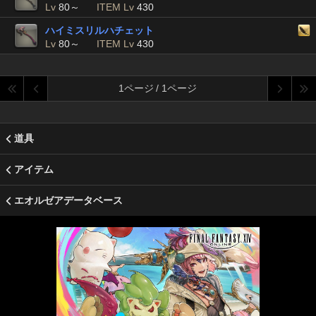
Lv
80～
ITEM Lv
430
ハイミスリルハチェット
Lv
80～
ITEM Lv
430
1ページ / 1ページ
道具
アイテム
エオルゼアデータベース