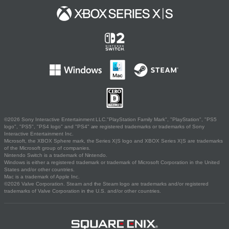
©2026 Sony Interactive Entertainment LLC."PlayStation Family Mark", "PlayStation", "PS5
logo", "PS5", "PS4 logo" and "PS4" are registered trademarks or trademarks of Sony
Interactive Entertainment Inc.
Microsoft, the XBOX Sphere mark, the Series X|S logo and XBOX Series X|S are trademarks
of the Microsoft group of companies.
Nintendo Switch is a trademark of Nintendo.
Windows is either a registered trademark or trademark of Microsoft Corporation in the United
States and/or other countries.
Mac is a trademark of Apple Inc.
©2026 Valve Corporation. Steam and the Steam logo are trademarks and/or registered
trademarks of Valve Corporation in the U.S. and/or other countries.