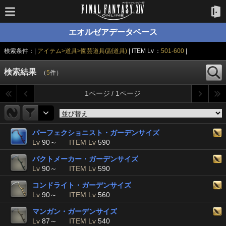
エオルゼアデータベース
検索条件：|
アイテム>道具>園芸道具(副道具)
| ITEM Lv ：
501-600
|
検索結果
（
5
件）
1ページ / 1ページ
パーフェクショニスト・ガーデンサイズ
Lv
90～
ITEM Lv
590
パクトメーカー・ガーデンサイズ
Lv
90～
ITEM Lv
590
コンドライト・ガーデンサイズ
Lv
90～
ITEM Lv
560
マンガン・ガーデンサイズ
Lv
87～
ITEM Lv
540