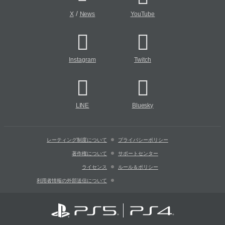
/
X
News
YouTube
Instagram
Twitch
LINE
Bluesky
レーティング制度について
プライバシーポリシー
著作権について
サポートセンター
ライセンス
ルール＆ポリシー
利用者情報の外部送信について