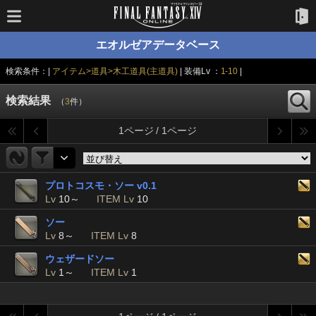
エオルゼアデータベース
検索条件：|
アイテム>道具>木工道具(主道具)
| 装備Lv ：
1-10
|
検索結果
（
3
件）
1ページ / 1ページ
プロトコスモ・ソー v0.1
Lv
10～
ITEM Lv
10
ソー
Lv
8～
ITEM Lv
8
ウェザードソー
Lv
1～
ITEM Lv
1