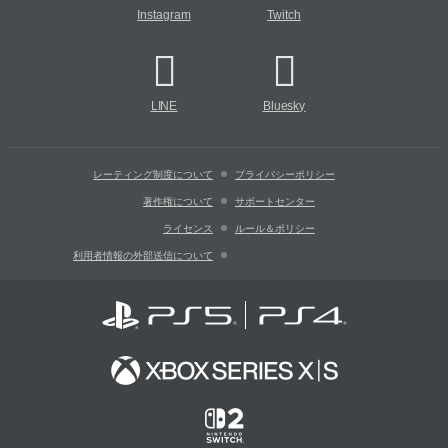
Instagram
Twitch
LINE
Bluesky
レーティング制度について
プライバシーポリシー
著作権について
サポートセンター
ライセンス
ルール＆ポリシー
利用者情報の外部送信について