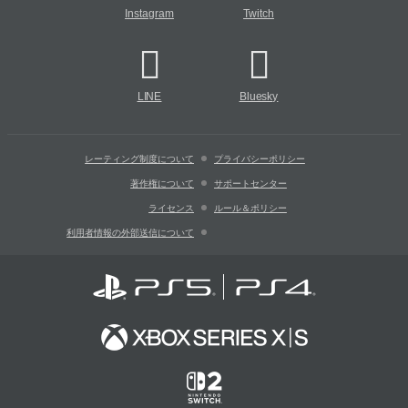
Instagram
Twitch
LINE
Bluesky
レーティング制度について
プライバシーポリシー
著作権について
サポートセンター
ライセンス
ルール＆ポリシー
利用者情報の外部送信について