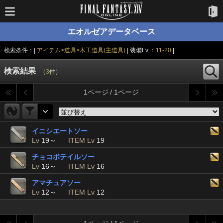
エオルゼアデータベース
検索条件：|
アイテム>道具>木工道具(主道具)
| 装備Lv ：
11-20
|
検索結果
（
3
件）
1ページ / 1ページ
イニシエートソー
Lv
19～
ITEM Lv
19
チョコボテイルソー
Lv
16～
ITEM Lv
16
アマチュアソー
Lv
12～
ITEM Lv
12