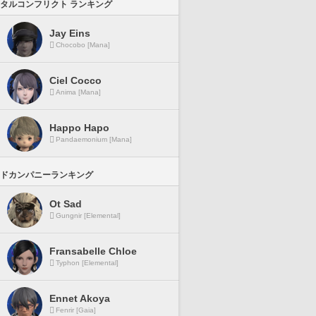
タルコンフリクト ランキング
Jay Eins
Chocobo [Mana]
Ciel Cocco
Anima [Mana]
Happo Hapo
Pandaemonium [Mana]
ドカンパニーランキング
Ot Sad
Gungnir [Elemental]
Fransabelle Chloe
Typhon [Elemental]
Ennet Akoya
Fenrir [Gaia]