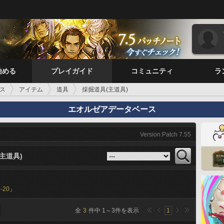
始める
プレイガイド
コミュニティ
ラ
ス
アイテム
道具
採掘道具(主道具)
エオルゼアデータベース
Version:Patch 7.55
主道具)
-20
」
全
3
件中
1
～
3
件を表示
1