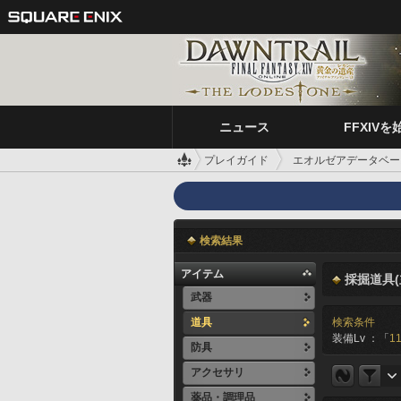
ニュース
FFXIVを
プレイガイド
エオルゼアデータベー
検索結果
アイテム
採掘道具(
武器
道具
検索条件
装備Lv ：「
11
防具
アクセサリ
薬品・調理品