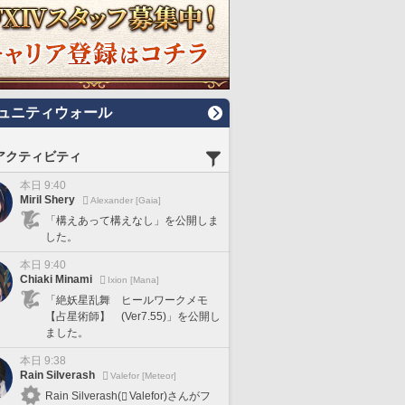
ュニティウォール
アクティビティ
本日 9:40
Miril Shery
Alexander [Gaia]
「構えあって構えなし」を公開しま
した。
本日 9:40
Chiaki Minami
Ixion [Mana]
「絶妖星乱舞 ヒールワークメモ
【占星術師】 (Ver7.55)」を公開し
ました。
本日 9:38
Rain Silverash
Valefor [Meteor]
Rain Silverash(
Valefor)さんがフ