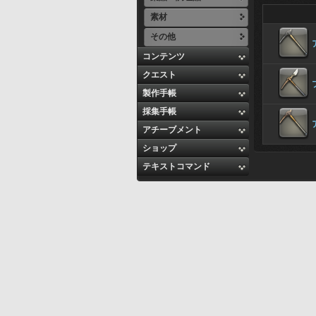
素材
その他
コンテンツ
クエスト
製作手帳
採集手帳
アチーブメント
ショップ
テキストコマンド