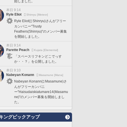
始しました。
本日 9:14
Ryle Eliot
Shinryu [Meteor]
Ryle Eliot(
Shinryu)さんがフリー
カンパニー"Trusty
Feathers(Shinryu)"のメンバー募集
を開始しました。
本日 9:14
Parette Peach
Kujata [Elemental]
「スペースリフキンどこでっす
か・・？」を公開しました。
本日 9:10
Nabeyan Konann
Masamune [Mana]
Nabeyan Konann(
Masamune)さ
んがフリーカンパニ
ー"Haisudaiskiatumare14(Masamu
ne)"のメンバー募集を開始しまし
た。
キングピックアップ