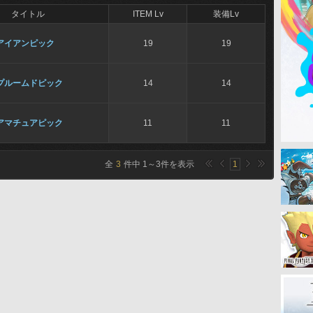
タイトル
ITEM Lv
装備Lv
アイアンピック
19
19
プルームドピック
14
14
アマチュアピック
11
11
全
3
件中
1
～
3
件を表示
1