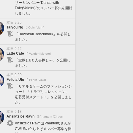
リーカンパニー"Dance with
Fate(Valefor)"のメンバー募集を開始
しました。
本日 9:25
Taiyou Ng
Odin [Light]
「Dawntrail Benchmark」を公開し
ました。
本日 9:22
Latte Cafe
Valefor [Meteor]
「宝探し🪎と人参探し🥕」を公開し
ました。
本日 9:20
Felicia Ulu
Fenrir [Gaia]
「リアル＆ゲームのファッションシ
ョー！ 「ミラプリコレクション」
応募受付スタート！」を公開しまし
た。
本日 9:18
Ansiktslos Ravn
Phantom [Chaos]
Ansiktslos Ravn(
Phantom)さんが
CWLSの立ち上げメンバー募集を開