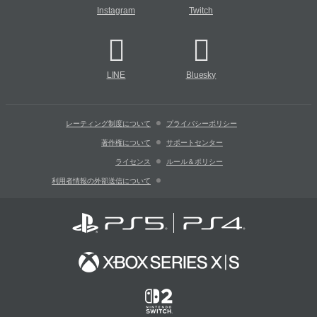
Instagram
Twitch
LINE
Bluesky
レーティング制度について
プライバシーポリシー
著作権について
サポートセンター
ライセンス
ルール＆ポリシー
利用者情報の外部送信について