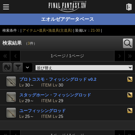
エオルゼアデータベース
検索条件：|
アイテム>道具>漁道具(主道具)
| 装備Lv ：
21-30
|
検索結果
（
3
件）
1ページ / 1ページ
プロトコスモ・フィッシングロッド v0.2
Lv
30～
ITEM Lv
30
スタッグホーン・フィッシングロッド
Lv
29～
ITEM Lv
29
ユーフィッシングロッド
Lv
25～
ITEM Lv
25