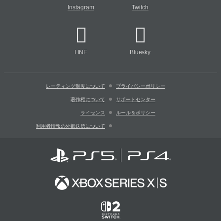
Instagram
Twitch
LINE
Bluesky
レーティング制度について
プライバシーポリシー
著作権について
サポートセンター
ライセンス
ルール＆ポリシー
利用者情報の外部送信について