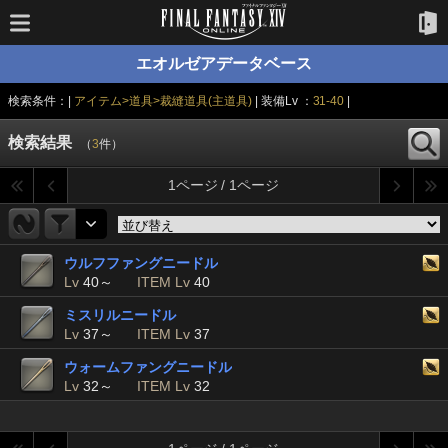
エオルゼアデータベース
検索条件：|
アイテム>道具>裁縫道具(主道具)
| 装備Lv ：
31-40
|
検索結果
（
3
件）
1ページ / 1ページ
ウルフファングニードル
Lv
40～
ITEM Lv
40
ミスリルニードル
Lv
37～
ITEM Lv
37
ウォームファングニードル
Lv
32～
ITEM Lv
32