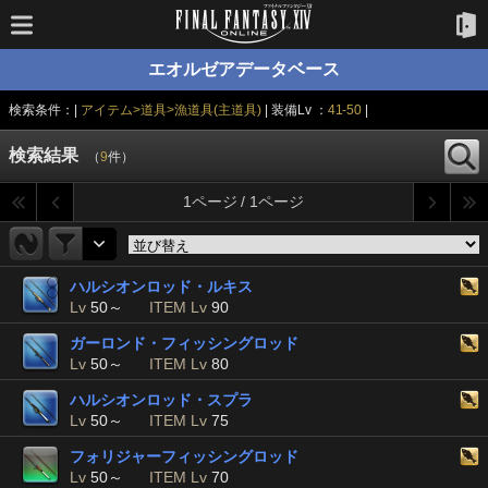
エオルゼアデータベース
検索条件：|
アイテム>道具>漁道具(主道具)
| 装備Lv ：
41-50
|
検索結果
（
9
件）
1ページ / 1ページ
ハルシオンロッド・ルキス
Lv
50～
ITEM Lv
90
ガーロンド・フィッシングロッド
Lv
50～
ITEM Lv
80
ハルシオンロッド・スプラ
Lv
50～
ITEM Lv
75
フォリジャーフィッシングロッド
Lv
50～
ITEM Lv
70