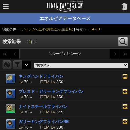
エオルゼアデータベース
検索条件：|
アイテム>道具>調理道具(主道具)
| 装備Lv ：
61-70
|
検索結果
（
11
件）
1ページ / 1ページ
キングハンドフライパン
Lv
70～
ITEM Lv
350
ブレスド・ガリーキングフライパン
Lv
70～
ITEM Lv
350
ナイトスチールフライパン
Lv
70～
ITEM Lv
345
ガリーキングフライパンRE
Lv
70～
ITEM Lv
330