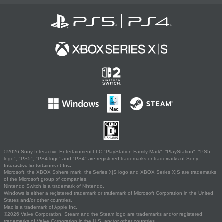
©2026 Sony Interactive Entertainment LLC."PlayStation Family Mark", "PlayStation", "PS5
logo", "PS5", "PS4 logo" and "PS4" are registered trademarks or trademarks of Sony
Interactive Entertainment Inc.
Microsoft, the XBOX Sphere mark, the Series X|S logo and XBOX Series X|S are trademarks
of the Microsoft group of companies.
Nintendo Switch is a trademark of Nintendo.
Windows is either a registered trademark or trademark of Microsoft Corporation in the United
States and/or other countries.
Mac is a trademark of Apple Inc.
©2026 Valve Corporation. Steam and the Steam logo are trademarks and/or registered
trademarks of Valve Corporation in the U.S. and/or other countries.