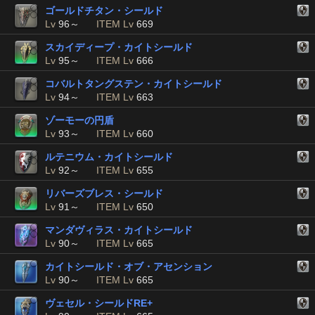
ゴールドチタン・シールド
Lv
96～
ITEM Lv
669
スカイディープ・カイトシールド
Lv
95～
ITEM Lv
666
コバルトタングステン・カイトシールド
Lv
94～
ITEM Lv
663
ゾーモーの円盾
Lv
93～
ITEM Lv
660
ルテニウム・カイトシールド
Lv
92～
ITEM Lv
655
リバーズブレス・シールド
Lv
91～
ITEM Lv
650
マンダヴィラス・カイトシールド
Lv
90～
ITEM Lv
665
カイトシールド・オブ・アセンション
Lv
90～
ITEM Lv
665
ヴェセル・シールドRE+