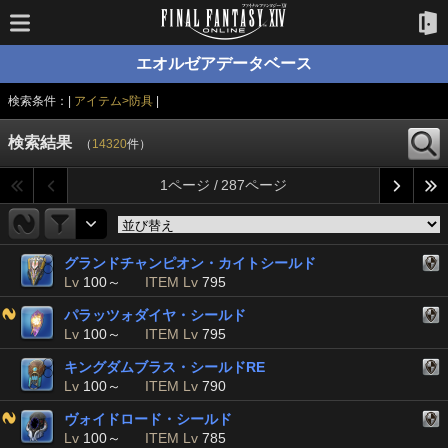
エオルゼアデータベース
検索条件：|
アイテム>防具
|
検索結果
（
14320
件）
1ページ / 287ページ
グランドチャンピオン・カイトシールド
Lv
100～
ITEM Lv
795
パラッツォダイヤ・シールド
Lv
100～
ITEM Lv
795
キングダムブラス・シールドRE
Lv
100～
ITEM Lv
790
ヴォイドロード・シールド
Lv
100～
ITEM Lv
785