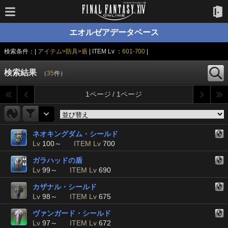
エオルゼアデータベース
検索条件：|
アイテム>防具>盾
| ITEM Lv ：
601-700
|
検索結果
（
35
件）
1ページ / 1ページ
ネオキングダム・シールド
Lv
100～
ITEM Lv
700
ガラハッドの盾
Lv
99～
ITEM Lv
690
カザナル・シールド
Lv
98～
ITEM Lv
675
ヴァンガード・シールド
Lv
97～
ITEM Lv
672