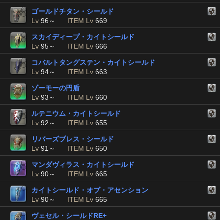
ゴールドチタン・シールド
Lv
96～
ITEM Lv
669
スカイディープ・カイトシールド
Lv
95～
ITEM Lv
666
コバルトタングステン・カイトシールド
Lv
94～
ITEM Lv
663
ゾーモーの円盾
Lv
93～
ITEM Lv
660
ルテニウム・カイトシールド
Lv
92～
ITEM Lv
655
リバーズブレス・シールド
Lv
91～
ITEM Lv
650
マンダヴィラス・カイトシールド
Lv
90～
ITEM Lv
665
カイトシールド・オブ・アセンション
Lv
90～
ITEM Lv
665
ヴェセル・シールドRE+