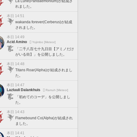
La Lune(Pandaemonium)が結成さ
れました。
本日 14:51
wakanda forever(Cerberus)が結成
されました。
本日 14:49
Acid Amino
Yojimbo [Meteor]
「二千八百七十九日目【アミノだけ
がいる街】」を公開しました。
本日 14:48
Titans Roar(Alpha)が結成されまし
た。
本日 14:47
Lazluuli Dalankhuis
Ramuh [Meteor]
「初めてのコーデ」を公開しまし
た。
本日 14:43
Flamebound Co(Alpha)が結成され
ました。
本日 14:41