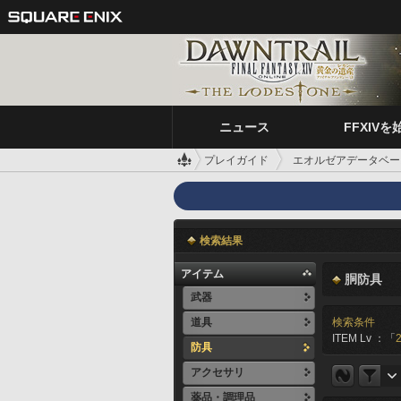
ニュース
FFXIVを
プレイガイド
エオルゼアデータベー
検索結果
アイテム
胴防具
武器
道具
検索条件
ITEM Lv ：「
防具
アクセサリ
薬品・調理品