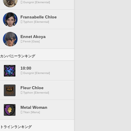
Gungnir [Elemental]
Fransabelle Chloe
Typhon [Elemental]
Ennet Akoya
Fenrir [Gaia]
カンパニーランキング
10:00
Gungnir [Elemental]
Fleur Chloe
Typhon [Elemental]
Metal Woman
Titan [Mana]
トラインランキング