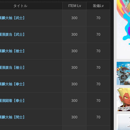
タイトル
ITEM Lv
装備Lv
麒麟大袖【武士】
300
70
羅漢腹当【武士】
300
70
麒麟大袖【槍士】
300
70
羅漢腹当【槍士】
300
70
麒麟大袖【拳士】
300
70
羅漢闘着【拳士】
300
70
麒麟大袖【間士】
300
70