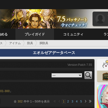
始める
プレイガイド
コミュニティ
ラ
ス
アイテム
防具
胴防具
エオルゼアデータベース
Version:Patch 7.55
201-300
」
全
302
件中
1
～
50
件を表示
1
2
3
4
5