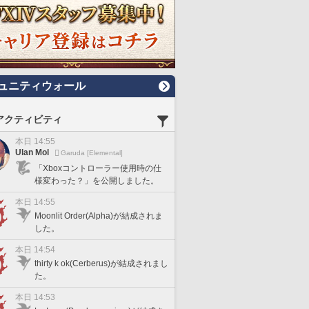
ュニティウォール
アクティビティ
本日 14:55
Ulan Mol
Garuda [Elemental]
「Xboxコントローラー使用時の仕
様変わった？」を公開しました。
本日 14:55
Moonlit Order(Alpha)が結成されま
した。
本日 14:54
thirty k ok(Cerberus)が結成されまし
た。
本日 14:53