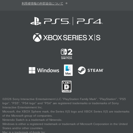
利用者情報の外部送信について
©2026 Sony Interactive Entertainment LLC."PlayStation Family Mark", "PlayStation", "PS5
logo", "PS5", "PS4 logo" and "PS4" are registered trademarks or trademarks of Sony
Interactive Entertainment Inc.
Microsoft, the XBOX Sphere mark, the Series X|S logo and XBOX Series X|S are trademarks
of the Microsoft group of companies.
Nintendo Switch is a trademark of Nintendo.
Windows is either a registered trademark or trademark of Microsoft Corporation in the United
States and/or other countries.
Mac is a trademark of Apple Inc.