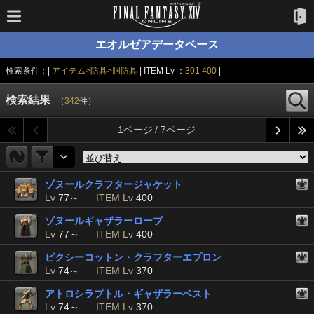
エオルゼアデータベース
検索条件：|
アイテム>防具>胴防具
| ITEM Lv ：
301-400
|
検索結果
（
342
件）
1ページ / 7ページ
ゾヌールクラフタージャケット
Lv
77～
ITEM Lv
400
ゾヌールギャザラーローブ
Lv
77～
ITEM Lv
400
ピクシーコットン・クラフターエプロン
Lv
74～
ITEM Lv
370
アトロシラプトル・ギャザラーベスト
Lv
74～
ITEM Lv
370