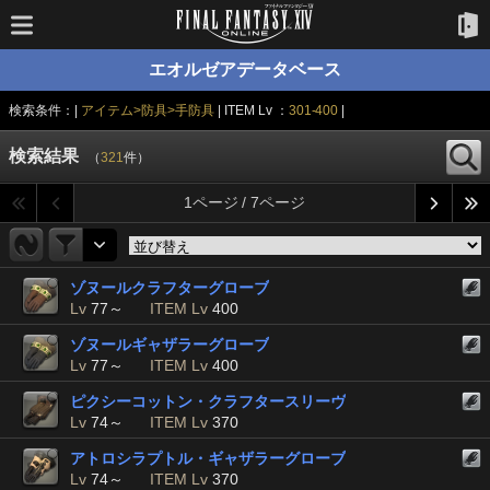
エオルゼアデータベース
検索条件：|
アイテム>防具>手防具
| ITEM Lv ：
301-400
|
検索結果
（
321
件）
1ページ / 7ページ
ゾヌールクラフターグローブ
Lv
77～
ITEM Lv
400
ゾヌールギャザラーグローブ
Lv
77～
ITEM Lv
400
ピクシーコットン・クラフタースリーヴ
Lv
74～
ITEM Lv
370
アトロシラプトル・ギャザラーグローブ
Lv
74～
ITEM Lv
370