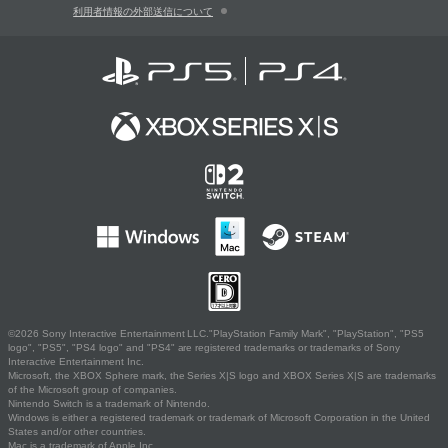
利用者情報の外部送信について
©2026 Sony Interactive Entertainment LLC."PlayStation Family Mark", "PlayStation", "PS5
logo", "PS5", "PS4 logo" and "PS4" are registered trademarks or trademarks of Sony
Interactive Entertainment Inc.
Microsoft, the XBOX Sphere mark, the Series X|S logo and XBOX Series X|S are trademarks
of the Microsoft group of companies.
Nintendo Switch is a trademark of Nintendo.
Windows is either a registered trademark or trademark of Microsoft Corporation in the United
States and/or other countries.
Mac is a trademark of Apple Inc.