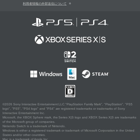
利用者情報の外部送信について
©2026 Sony Interactive Entertainment LLC."PlayStation Family Mark", "PlayStation", "PS5
logo", "PS5", "PS4 logo" and "PS4" are registered trademarks or trademarks of Sony
Interactive Entertainment Inc.
Microsoft, the XBOX Sphere mark, the Series X|S logo and XBOX Series X|S are trademarks
of the Microsoft group of companies.
Nintendo Switch is a trademark of Nintendo.
Windows is either a registered trademark or trademark of Microsoft Corporation in the United
States and/or other countries.
Mac is a trademark of Apple Inc.