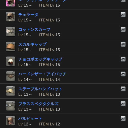
Lv
15～
ITEM Lv
15
チェラータ
Lv
15～
ITEM Lv
15
コットンスカーフ
Lv
15～
ITEM Lv
15
スカルキャップ
Lv
15～
ITEM Lv
15
チョコボエッグキャップ
Lv
15～
ITEM Lv
15
ハードレザー・アイパッチ
Lv
14～
ITEM Lv
14
ステーブルハンドハット
Lv
13～
ITEM Lv
13
ブラススペクタクルズ
Lv
13～
ITEM Lv
13
バルビュート
Lv
12～
ITEM Lv
12