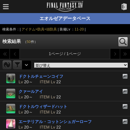
エオルゼアデータベース
検索条件：|
アイテム>防具>頭防具
| 装備Lv ：
11-20
|
検索結果
（
50
件）
1ページ / 1ページ
ドクトルチェーンコイフ
Lv
20～
ITEM Lv
22
クァールアイ
Lv
20～
ITEM Lv
22
ドクトルウィザードハット
Lv
20～
ITEM Lv
22
エーテリアル・コットンシュガーローフ
Lv
20～
ITEM Lv
22