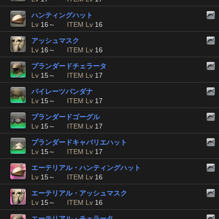
ハンティングハット
Lv
16～
ITEM Lv
16
アッシュマスク
Lv
16～
ITEM Lv
16
プランダードチェラータ
Lv
15～
ITEM Lv
17
パイレーツバンダナ
Lv
15～
ITEM Lv
17
プランダードゴーグル
Lv
15～
ITEM Lv
17
プランダードキャバリエハット
Lv
15～
ITEM Lv
17
エーテリアル・ハンティングハット
Lv
15～
ITEM Lv
16
エーテリアル・アッシュマスク
Lv
15～
ITEM Lv
16
エーテリアル・チェラータ