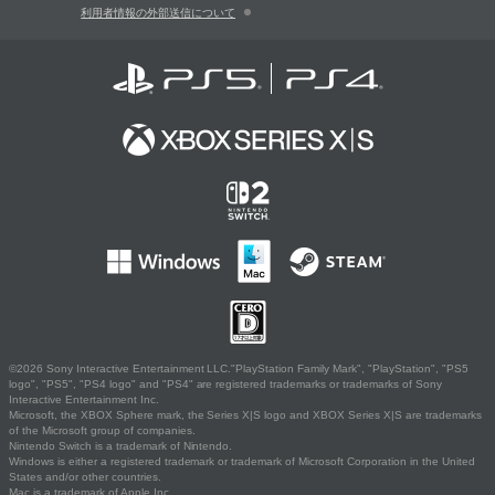
利用者情報の外部送信について
©2026 Sony Interactive Entertainment LLC."PlayStation Family Mark", "PlayStation", "PS5
logo", "PS5", "PS4 logo" and "PS4" are registered trademarks or trademarks of Sony
Interactive Entertainment Inc.
Microsoft, the XBOX Sphere mark, the Series X|S logo and XBOX Series X|S are trademarks
of the Microsoft group of companies.
Nintendo Switch is a trademark of Nintendo.
Windows is either a registered trademark or trademark of Microsoft Corporation in the United
States and/or other countries.
Mac is a trademark of Apple Inc.