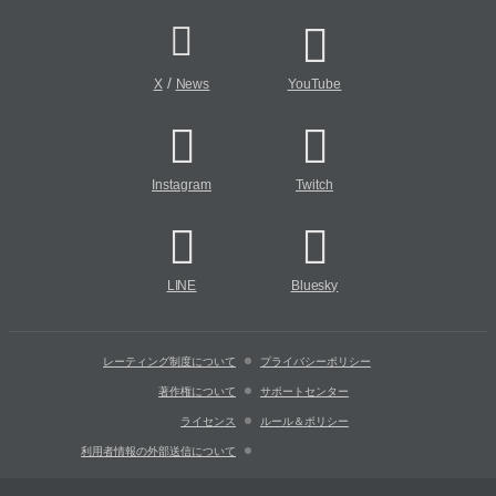
/
X
News
YouTube
Instagram
Twitch
LINE
Bluesky
レーティング制度について
プライバシーポリシー
著作権について
サポートセンター
ライセンス
ルール＆ポリシー
利用者情報の外部送信について