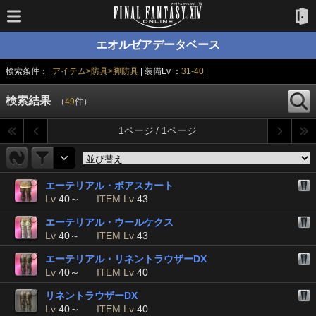
エオルゼアデータベース
検索条件：|
アイテム>防具>脚防具
| 装備Lv ：
31-40
|
検索結果
（
49
件）
1ページ / 1ページ
エーテリアル・ボアスカート
Lv
40～
ITEM Lv
43
エーテリアル・ウールケクス
Lv
40～
ITEM Lv
43
エーテリアル・リネントラウザーDX
Lv
40～
ITEM Lv
40
リネントラウザーDX
Lv
40～
ITEM Lv
40