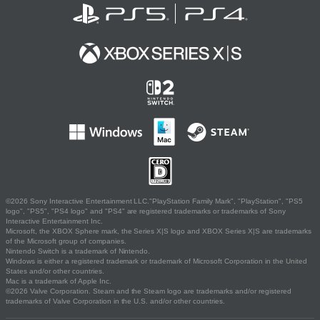
©2026 Sony Interactive Entertainment LLC."PlayStation Family Mark", "PlayStation", "PS5
logo", "PS5", "PS4 logo" and "PS4" are registered trademarks or trademarks of Sony
Interactive Entertainment Inc.
Microsoft, the XBOX Sphere mark, the Series X|S logo and XBOX Series X|S are trademarks
of the Microsoft group of companies.
Nintendo Switch is a trademark of Nintendo.
Windows is either a registered trademark or trademark of Microsoft Corporation in the United
States and/or other countries.
Mac is a trademark of Apple Inc.
©2026 Valve Corporation. Steam and the Steam logo are trademarks and/or registered
trademarks of Valve Corporation in the U.S. and/or other countries.