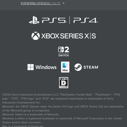
利用者情報の外部送信について
©2026 Sony Interactive Entertainment LLC."PlayStation Family Mark", "PlayStation", "PS5
logo", "PS5", "PS4 logo" and "PS4" are registered trademarks or trademarks of Sony
Interactive Entertainment Inc.
Microsoft, the XBOX Sphere mark, the Series X|S logo and XBOX Series X|S are trademarks
of the Microsoft group of companies.
Nintendo Switch is a trademark of Nintendo.
Windows is either a registered trademark or trademark of Microsoft Corporation in the United
States and/or other countries.
Mac is a trademark of Apple Inc.