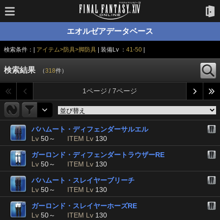
エオルゼアデータベース
検索条件：|
アイテム>防具>脚防具
| 装備Lv ：
41-50
|
検索結果
（
318
件）
1ページ / 7ページ
バハムート・ディフェンダーサルエル
Lv
50～
ITEM Lv
130
ガーロンド・ディフェンダートラウザーRE
Lv
50～
ITEM Lv
130
バハムート・スレイヤーブリーチ
Lv
50～
ITEM Lv
130
ガーロンド・スレイヤーホーズRE
Lv
50～
ITEM Lv
130