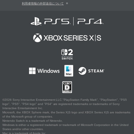
利用者情報の外部送信について
©2026 Sony Interactive Entertainment LLC."PlayStation Family Mark", "PlayStation", "PS5
logo", "PS5", "PS4 logo" and "PS4" are registered trademarks or trademarks of Sony
Interactive Entertainment Inc.
Microsoft, the XBOX Sphere mark, the Series X|S logo and XBOX Series X|S are trademarks
of the Microsoft group of companies.
Nintendo Switch is a trademark of Nintendo.
Windows is either a registered trademark or trademark of Microsoft Corporation in the United
States and/or other countries.
Mac is a trademark of Apple Inc.