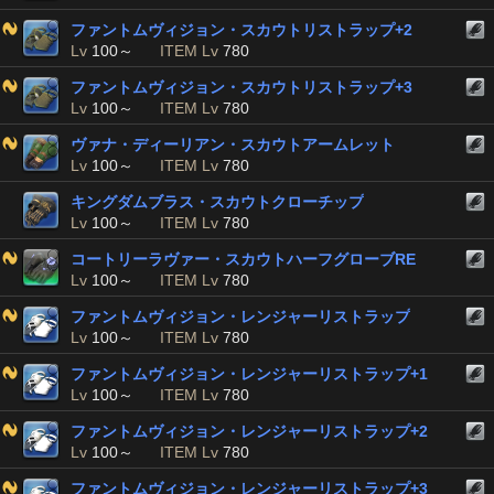
ファントムヴィジョン・スカウトリストラップ+2
Lv
100～
ITEM Lv
780
ファントムヴィジョン・スカウトリストラップ+3
Lv
100～
ITEM Lv
780
ヴァナ・ディーリアン・スカウトアームレット
Lv
100～
ITEM Lv
780
キングダムブラス・スカウトクローチップ
Lv
100～
ITEM Lv
780
コートリーラヴァー・スカウトハーフグローブRE
Lv
100～
ITEM Lv
780
ファントムヴィジョン・レンジャーリストラップ
Lv
100～
ITEM Lv
780
ファントムヴィジョン・レンジャーリストラップ+1
Lv
100～
ITEM Lv
780
ファントムヴィジョン・レンジャーリストラップ+2
Lv
100～
ITEM Lv
780
ファントムヴィジョン・レンジャーリストラップ+3