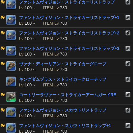
ファントムヴィジョン・ストライカーリストラップ
Lv
100～
ITEM Lv
780
ファントムヴィジョン・ストライカーリストラップ+1
Lv
100～
ITEM Lv
780
ファントムヴィジョン・ストライカーリストラップ+2
Lv
100～
ITEM Lv
780
ファントムヴィジョン・ストライカーリストラップ+3
Lv
100～
ITEM Lv
780
ヴァナ・ディーリアン・ストライカーグローブ
Lv
100～
ITEM Lv
780
キングダムブラス・ストライカークローチップ
Lv
100～
ITEM Lv
780
コートリーラヴァー・ストライカーアームガードRE
Lv
100～
ITEM Lv
780
ファントムヴィジョン・スカウトリストラップ
Lv
100～
ITEM Lv
780
ファントムヴィジョン・スカウトリストラップ+1
Lv
100～
ITEM Lv
780