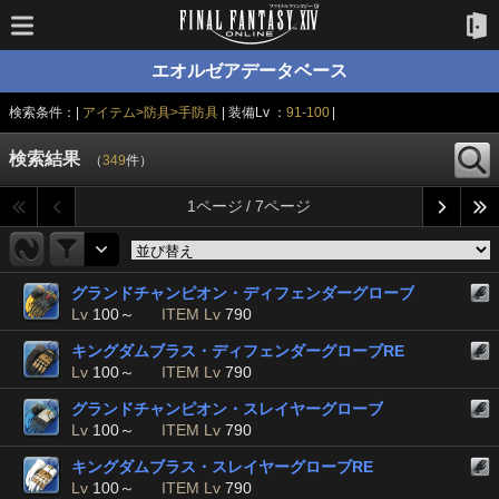
エオルゼアデータベース
検索条件：|
アイテム>防具>手防具
| 装備Lv ：
91-100
|
検索結果
（
349
件）
1ページ / 7ページ
グランドチャンピオン・ディフェンダーグローブ
Lv
100～
ITEM Lv
790
キングダムブラス・ディフェンダーグローブRE
Lv
100～
ITEM Lv
790
グランドチャンピオン・スレイヤーグローブ
Lv
100～
ITEM Lv
790
キングダムブラス・スレイヤーグローブRE
Lv
100～
ITEM Lv
790