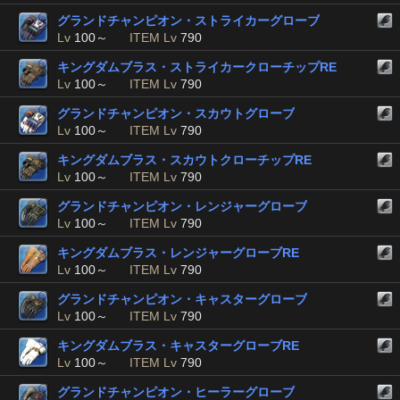
グランドチャンピオン・ストライカーグローブ
Lv
100～
ITEM Lv
790
キングダムブラス・ストライカークローチップRE
Lv
100～
ITEM Lv
790
グランドチャンピオン・スカウトグローブ
Lv
100～
ITEM Lv
790
キングダムブラス・スカウトクローチップRE
Lv
100～
ITEM Lv
790
グランドチャンピオン・レンジャーグローブ
Lv
100～
ITEM Lv
790
キングダムブラス・レンジャーグローブRE
Lv
100～
ITEM Lv
790
グランドチャンピオン・キャスターグローブ
Lv
100～
ITEM Lv
790
キングダムブラス・キャスターグローブRE
Lv
100～
ITEM Lv
790
グランドチャンピオン・ヒーラーグローブ