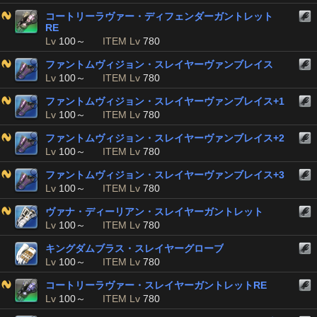
コートリーラヴァー・ディフェンダーガントレット
RE
Lv
100～
ITEM Lv
780
ファントムヴィジョン・スレイヤーヴァンブレイス
Lv
100～
ITEM Lv
780
ファントムヴィジョン・スレイヤーヴァンブレイス+1
Lv
100～
ITEM Lv
780
ファントムヴィジョン・スレイヤーヴァンブレイス+2
Lv
100～
ITEM Lv
780
ファントムヴィジョン・スレイヤーヴァンブレイス+3
Lv
100～
ITEM Lv
780
ヴァナ・ディーリアン・スレイヤーガントレット
Lv
100～
ITEM Lv
780
キングダムブラス・スレイヤーグローブ
Lv
100～
ITEM Lv
780
コートリーラヴァー・スレイヤーガントレットRE
Lv
100～
ITEM Lv
780