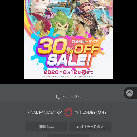
パソコン版へ
関連商品
e-STOREで購入