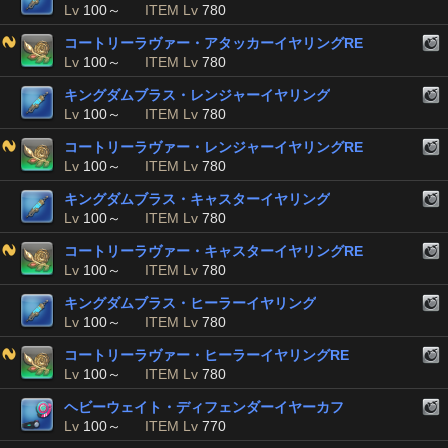
Lv
100～
ITEM Lv
780
コートリーラヴァー・アタッカーイヤリングRE
Lv
100～
ITEM Lv
780
キングダムブラス・レンジャーイヤリング
Lv
100～
ITEM Lv
780
コートリーラヴァー・レンジャーイヤリングRE
Lv
100～
ITEM Lv
780
キングダムブラス・キャスターイヤリング
Lv
100～
ITEM Lv
780
コートリーラヴァー・キャスターイヤリングRE
Lv
100～
ITEM Lv
780
キングダムブラス・ヒーラーイヤリング
Lv
100～
ITEM Lv
780
コートリーラヴァー・ヒーラーイヤリングRE
Lv
100～
ITEM Lv
780
ヘビーウェイト・ディフェンダーイヤーカフ
Lv
100～
ITEM Lv
770