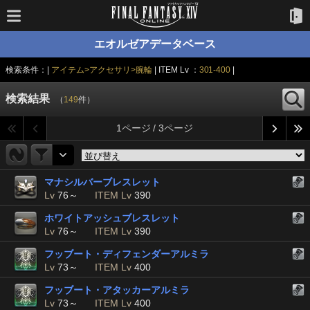
エオルゼアデータベース
検索条件：|
アイテム>アクセサリ>腕輪
| ITEM Lv ：
301-400
|
検索結果
（
149
件）
1ページ / 3ページ
マナシルバーブレスレット
Lv
76～
ITEM Lv
390
ホワイトアッシュブレスレット
Lv
76～
ITEM Lv
390
フッブート・ディフェンダーアルミラ
Lv
73～
ITEM Lv
400
フッブート・アタッカーアルミラ
Lv
73～
ITEM Lv
400