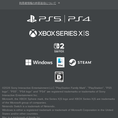
利用者情報の外部送信について
©2026 Sony Interactive Entertainment LLC."PlayStation Family Mark", "PlayStation", "PS5
logo", "PS5", "PS4 logo" and "PS4" are registered trademarks or trademarks of Sony
Interactive Entertainment Inc.
Microsoft, the XBOX Sphere mark, the Series X|S logo and XBOX Series X|S are trademarks
of the Microsoft group of companies.
Nintendo Switch is a trademark of Nintendo.
Windows is either a registered trademark or trademark of Microsoft Corporation in the United
States and/or other countries.
Mac is a trademark of Apple Inc.