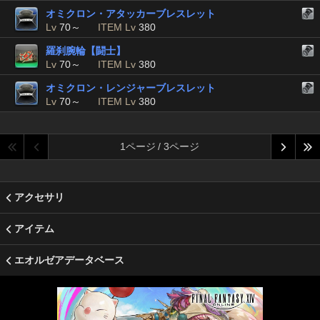
オミクロン・アタッカーブレスレット
Lv
70～
ITEM Lv
380
羅刹腕輪【闘士】
Lv
70～
ITEM Lv
380
オミクロン・レンジャーブレスレット
Lv
70～
ITEM Lv
380
1ページ / 3ページ
アクセサリ
アイテム
エオルゼアデータベース