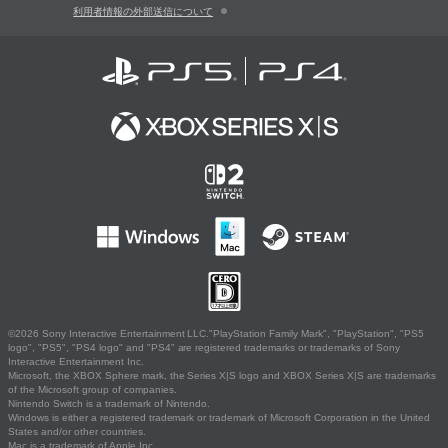
利用者情報の外部送信について
©2026 Sony Interactive Entertainment LLC."PlayStation Family Mark", "PlayStation", "PS5
logo", "PS5", "PS4 logo" and "PS4" are registered trademarks or trademarks of Sony
Interactive Entertainment Inc.
Microsoft, the XBOX Sphere mark, the Series X|S logo and XBOX Series X|S are trademarks
of the Microsoft group of companies.
Nintendo Switch is a trademark of Nintendo.
Windows is either a registered trademark or trademark of Microsoft Corporation in the United
States and/or other countries.
Mac is a trademark of Apple Inc.