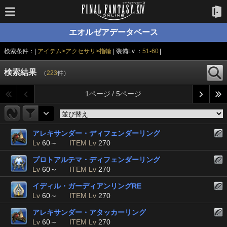
エオルゼアデータベース
検索条件：|
アイテム>アクセサリ>指輪
| 装備Lv ：
51-60
|
検索結果
（
223
件）
1ページ / 5ページ
アレキサンダー・ディフェンダーリング
Lv
60～
ITEM Lv
270
プロトアルテマ・ディフェンダーリング
Lv
60～
ITEM Lv
270
イディル・ガーディアンリングRE
Lv
60～
ITEM Lv
270
アレキサンダー・アタッカーリング
Lv
60～
ITEM Lv
270