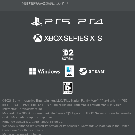
利用者情報の外部送信について
©2026 Sony Interactive Entertainment LLC."PlayStation Family Mark", "PlayStation", "PS5
logo", "PS5", "PS4 logo" and "PS4" are registered trademarks or trademarks of Sony
Interactive Entertainment Inc.
Microsoft, the XBOX Sphere mark, the Series X|S logo and XBOX Series X|S are trademarks
of the Microsoft group of companies.
Nintendo Switch is a trademark of Nintendo.
Windows is either a registered trademark or trademark of Microsoft Corporation in the United
States and/or other countries.
Mac is a trademark of Apple Inc.