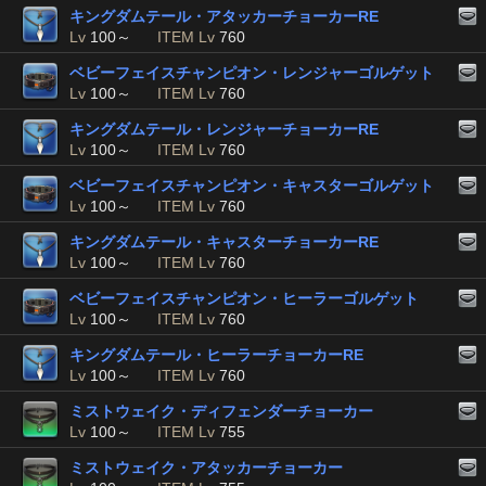
キングダムテール・アタッカーチョーカーRE
Lv
100～
ITEM Lv
760
ベビーフェイスチャンピオン・レンジャーゴルゲット
Lv
100～
ITEM Lv
760
キングダムテール・レンジャーチョーカーRE
Lv
100～
ITEM Lv
760
ベビーフェイスチャンピオン・キャスターゴルゲット
Lv
100～
ITEM Lv
760
キングダムテール・キャスターチョーカーRE
Lv
100～
ITEM Lv
760
ベビーフェイスチャンピオン・ヒーラーゴルゲット
Lv
100～
ITEM Lv
760
キングダムテール・ヒーラーチョーカーRE
Lv
100～
ITEM Lv
760
ミストウェイク・ディフェンダーチョーカー
Lv
100～
ITEM Lv
755
ミストウェイク・アタッカーチョーカー