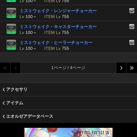
Lv
100～
ITEM Lv
755
ミストウェイク・レンジャーチョーカー
Lv
100～
ITEM Lv
755
ミストウェイク・キャスターチョーカー
Lv
100～
ITEM Lv
755
ミストウェイク・ヒーラーチョーカー
Lv
100～
ITEM Lv
755
1ページ / 4ページ
アクセサリ
アイテム
エオルゼアデータベース